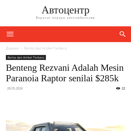
Автоцентр
Корисні поради автолюбителям
Додому
Berita dan Artikel Terbaru
Berita dan Artikel Terbaru
Benteng Rezvani Adalah Mesin
Paranoia Raptor senilai $285k
28.05.2026
22