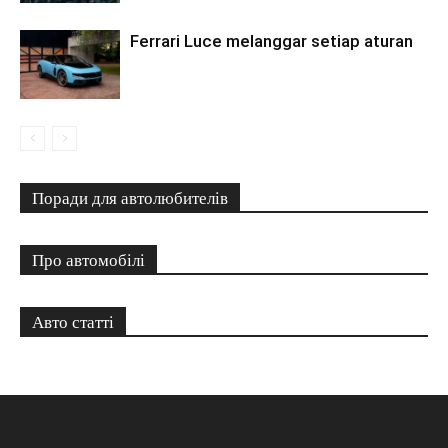
Ferrari Luce melanggar setiap aturan
Поради для автолюбителів
Про автомобілі
Авто статті