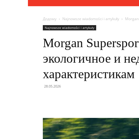
Додому
Najnowsze wiadomości i artykuły
Morgan 
Najnowsze wiadomości i artykuły
Morgan Superspor
экологичное и не
характеристикам
28.05.2026