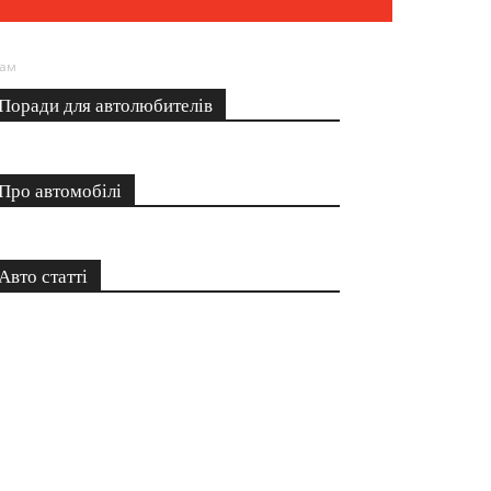
кам
Поради для автолюбителів
Про автомобілі
Авто статті