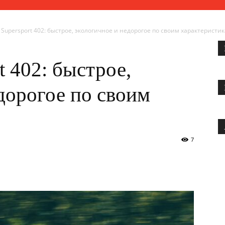
Supersport 402: быстрое, экологичное и недорогое по своим характеристи
t 402: быстрое,
дорогое по своим
7