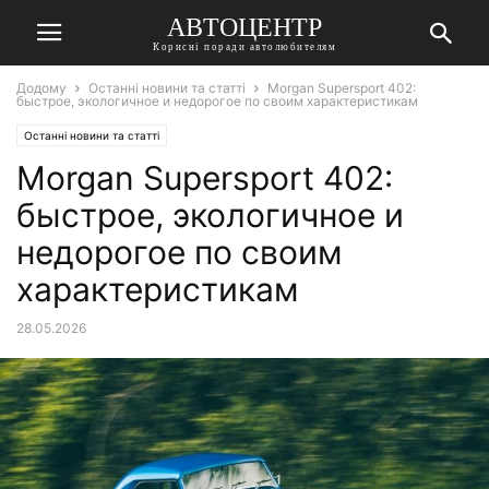
АВТОЦЕНТР
Корисні поради автолюбителям
Додому
Останні новини та статті
Morgan Supersport 402:
быстрое, экологичное и недорогое по своим характеристикам
Останні новини та статті
Morgan Supersport 402:
быстрое, экологичное и
недорогое по своим
характеристикам
28.05.2026