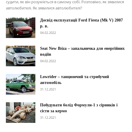
судити, як він розуміється в самому собі. Розповімо, як зявилися
автолюбителі. Як зявилися автолюбителі?
Досвід експлуатації Ford Fiesta (Mk V) 2007
р. в.
04.02.2022
Seat New Ibiza – запальничка для енергійних
водіїв
04.02.2022
Lowrider – танцюючий та стрибучий
автомобіль
31.12.2021
Побудувати болід Формули-1 з сірників і
сісти за кермо
31.12.2021