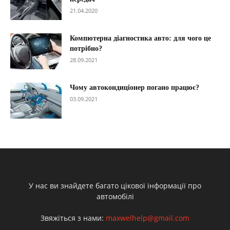
21.04.2020
Компютерна діагностика авто: для чого це
потрібно?
28.09.2021
Чому автокондиціонер погано працює?
03.09.2021
У нас ви знайдете багато цікової інформації про
автомобілі
Звяжіться з нами:
maxwelhelp@gmail.com