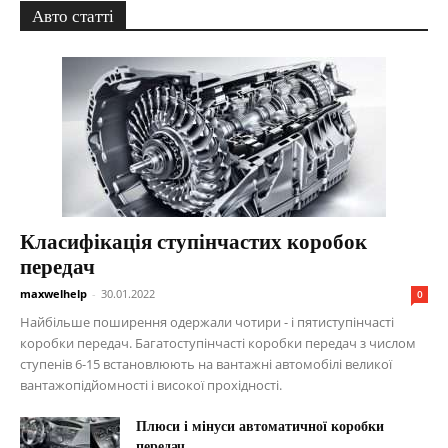
Авто статті
Класифікація ступінчастих коробок
передач
maxwelhelp
-
30.01.2022
0
Найбільше поширення одержали чотири - і пятиступінчасті
коробки передач. Багатоступінчасті коробки передач з числом
ступенів 6-15 встановлюють на вантажні автомобілі великої
вантажопідйомності і високої прохідності.
Плюси і мінуси автоматичної коробки
передач