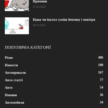
Причини
21.04.2020
Бідна чи багата суміш бензину і повітря
29.10.2021
ПОПУЛЯРНА КАТЕГОРІЇ
406
Різне
180
Новости
167
Автоприколи
77
Авто статті
54
Авто
36
Новини
34
Автомобили