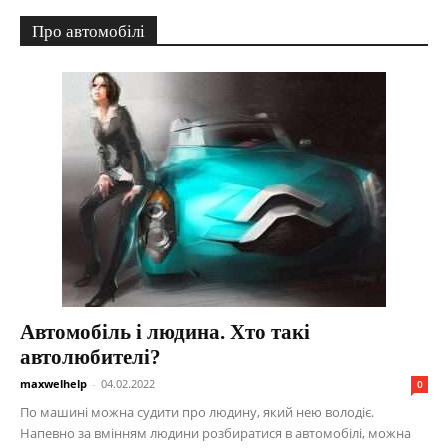
Про автомобілі
Автомобіль і людина. Хто такі
автолюбителі?
maxwelhelp
-
04.02.2022
0
По машині можна судити про людину, який нею володіє.
Напевно за вмінням людини розбиратися в автомобілі, можна