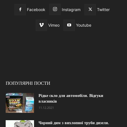
Facebook
Instagram
Twitter
Vimeo
Youtube
ПОПУЛЯРНІ ПОСТИ
Рідке скло для автомобіля. Відгуки
власників
11.12.2021
Чорний дим з вихлопної труби дизеля.