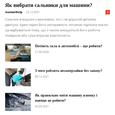
Як вибрати сальники для машини?
maxwelhelp
-
22.12.2021
0
Сальник в машині є важливою, хоч і не дорогий деталлю
двигуна. Адже через його несправність починає підтікати масло.
Це відбувається тому, що з часом зношується його робоча
поверхня або гума втрачає еластичність.
Потіють скла в автомобілі – що робити?
21.04.2020
З чого роблять незамерзайки без запаху?
08.12.2021
Як правильно мити машину взимку і
навіщо це робити?
02.09.2021