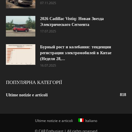
07.11.2025
2026 Cadillac Vistiq: Новая Звезда
Электрического Сегмента
17.07.2025
Бурный рост и колебания: тенденции
регистрации электромобилей в Китае
(Неделя 28,...
16.07.2025
ПОПУЛЯРНА КАТЕГОРІЇ
818
Ultime notizie e articoli
Ultime notizie e articoli
Italiano
© CAR Enthusiast | All rights reserved