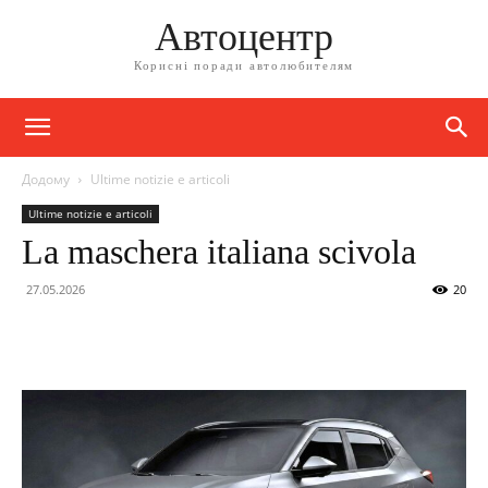
Автоцентр
Корисні поради автолюбителям
Додому
Ultime notizie e articoli
Ultime notizie e articoli
La maschera italiana scivola
27.05.2026
20