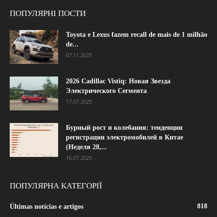
ПОПУЛЯРНІ ПОСТИ
Toyota e Lexus fazem recall de mais de 1 milhão
de...
07.11.2025
2026 Cadillac Vistiq: Новая Звезда
Электрического Сегмента
17.07.2025
Бурный рост и колебания: тенденции
регистрации электромобилей в Китае
(Неделя 28,...
16.07.2025
ПОПУЛЯРНА КАТЕГОРІЇ
818
Últimas notícias e artigos