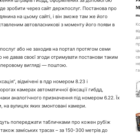
рження штрафів гибдд, оформлених за допомогою
м
уде зробити через сайт держпослуг. Постанова про
ma
янина на цьому сайті, і він зможе там же його
Ко
ставленим автовласникові з моменту його появи в
ві
до
пр
послуг або не заходив на портал протягом семи
ць
о не давав своєї згоди отримувати постанови таким
св
не
аперовому вигляді — поштою.
га
сація”, відмічені в пдр номером 8.23 і
орогах камерах автоматичної фіксації гибдд,
знаки аналогічного призначення під номером 6.22. Їх
и, на вулицях яких змонтовані камери.
будуть попереджати табличками про кожен рубіж
також заміських трасах – за 150-300 метрів до