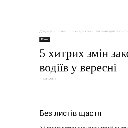
Додому
Різне
5 хитрих змін законів для російсь
Різне
5 хитрих змін зак
водіїв у вересні
01.09.2021
Без листів щастя