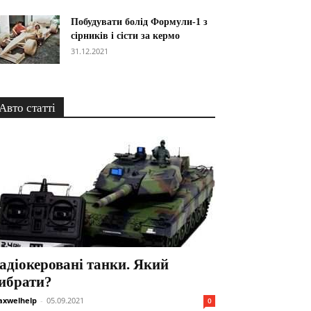
Побудувати болід Формули-1 з
сірників і сісти за кермо
31.12.2021
Авто статті
адіокеровані танки. Який
ибрати?
xwelhelp
-
05.09.2021
0