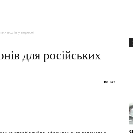
ких водіїв у вересні
онів для російських
149
Я