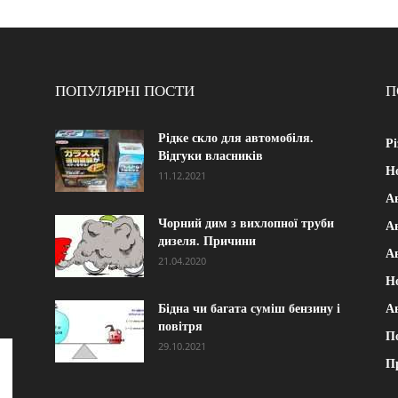
ПОПУЛЯРНІ ПОСТИ
П
Рідке скло для автомобіля.
Рі
Відгуки власників
Н
11.12.2021
А
Чорний дим з вихлопної труби
Ав
дизеля. Причини
А
21.04.2020
Н
Бідна чи багата суміш бензину і
А
повітря
П
29.10.2021
П