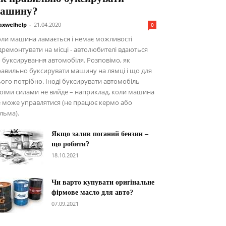
ашину?
xwelhelp
-
21.04.2020
0
ли машина ламається і немає можливості
дремонтувати на місці - автолюбителі вдаються
 буксирування автомобіля. Розповімо, як
авильно буксирувати машину на лямці і що для
ого потрібно. Іноді буксирувати автомобіль
оїми силами не вийде – наприклад, коли машина
 може управлятися (не працює кермо або
льма).
Якщо залив поганий бензин –
що робити?
18.10.2021
Чи варто купувати оригінальне
фірмове масло для авто?
07.09.2021