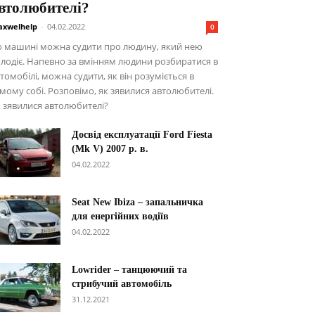
втолюбителі?
xwelhelp
-
04.02.2022
0
о машині можна судити про людину, який нею
лодіє. Напевно за вмінням людини розбиратися в
томобілі, можна судити, як він розуміється в
мому собі. Розповімо, як зявилися автолюбителі.
 зявилися автолюбителі?
Досвід експлуатації Ford Fiesta
(Mk V) 2007 р. в.
04.02.2022
Seat New Ibiza – запальничка
для енергійних водіїв
04.02.2022
Lowrider – танцюючий та
стрибучий автомобіль
31.12.2021