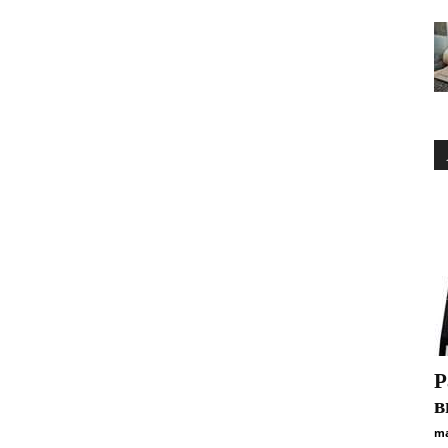
Р
в
ma