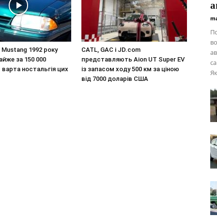
а
ma
П
во
Mustang 1992 року
CATL, GAC і JD.com
ав
йже за 150 000
представляють Aion UT Super EV
са
и варта ностальгія цих
із запасом ходу 500 км за ціною
Як
від 7000 доларів США