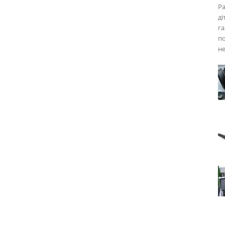
Ра
ді
га
по
не