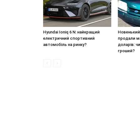
Hyundai Ioniq 6 N: найкращий
Новенький 
електричний спортивний
продали ма
автомобіль на ринку?
доларів: ч
грошей?