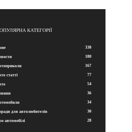
ОПУЛЯРНА КАТЕГОРІЇ
338
зне
180
овости
167
втоприколи
77
то статті
54
вто
36
овини
34
втомобили
30
оради для автолюбителів
28
ро автомобілі