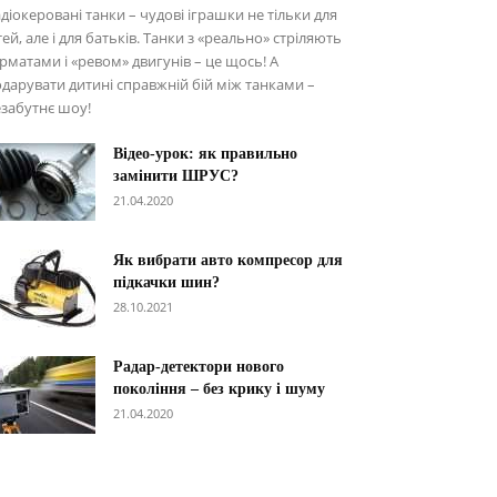
діокеровані танки – чудові іграшки не тільки для
тей, але і для батьків. Танки з «реально» стріляють
рматами і «ревом» двигунів – це щось! А
дарувати дитині справжній бій між танками –
забутнє шоу!
Відео-урок: як правильно
замінити ШРУС?
21.04.2020
Як вибрати авто компресор для
підкачки шин?
28.10.2021
Радар-детектори нового
покоління – без крику і шуму
21.04.2020