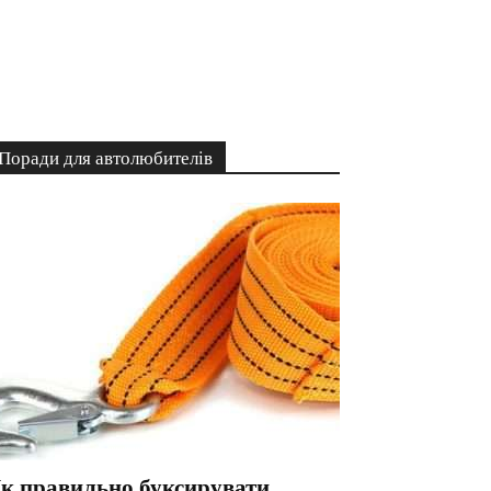
Поради для автолюбителів
к правильно буксирувати