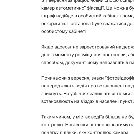
З 1 вересня запрацює новий спосіб оска
камер автоматичної фіксації. Це можна б
штраф надійде в особистий кабінет громад
оскаржити. Постанова буде вважатися до
особистому кабінеті.
Якщо адресат не зареєстрований на держ
днів з моменту розміщення постанови, аб
способом, документ йому направлять в п
Починаючи з вересня, знаки “фотовідеофік
попереджають водія про встановлені на д
зникнуть. На узбіччях залишаться тільки 
встановлюють на в’їздах в населені пункт
Таким чином, у містах водіїв більше не 
контролю. Нові знаки встановлюватимуть 
початку ділянки, яку контролює камера.