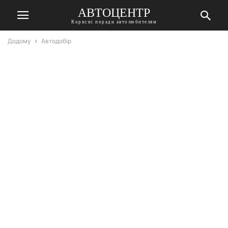
АВТОЦЕНТР
Корисні поради автолюбителям
Додому
Автодобір