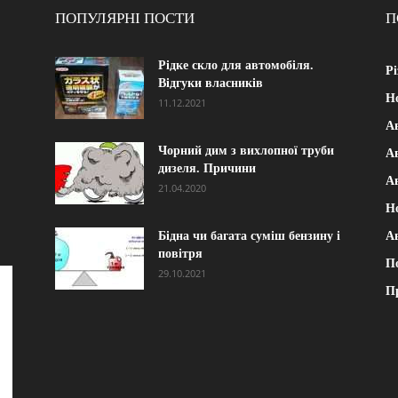
ПОПУЛЯРНІ ПОСТИ
П
Рідке скло для автомобіля.
Рі
Відгуки власників
Н
11.12.2021
А
Чорний дим з вихлопної труби
Ав
дизеля. Причини
А
21.04.2020
Н
Бідна чи багата суміш бензину і
А
повітря
П
29.10.2021
П