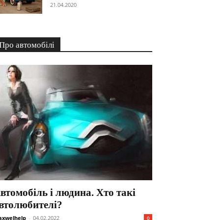
21.04.2020
Про автомобілі
втомобіль і людина. Хто такі
втолюбителі?
xwelhelp
-
04.02.2022
0