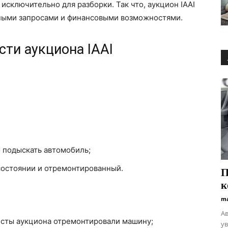
 исключительно для разборки. Так что, аукцион IAAI
азными запросами и финансовыми возможностями.
ти аукциона IAAI
 подыскать автомобиль;
состоянии и отремонтированный.
П
к
ma
А
исты аукциона отремонтировали машину;
ув