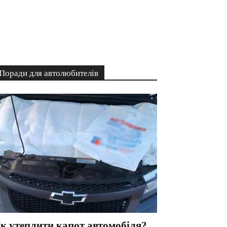
Поради для автолюбителів
к утеплити капот автомобіля?