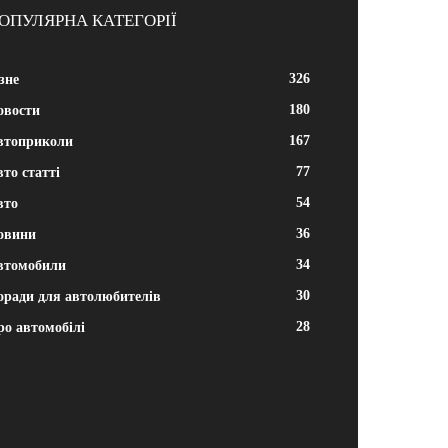
ОПУЛЯРНА КАТЕГОРІЇ
326
зне
180
овости
167
втоприколи
77
то статті
54
вто
36
овини
34
втомобили
30
оради для автолюбителів
28
ро автомобілі