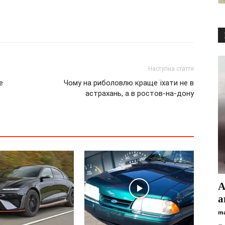
Наступна стаття
e
Чому на риболовлю краще їхати не в
астрахань, а в ростов-на-дону
А
а
ma