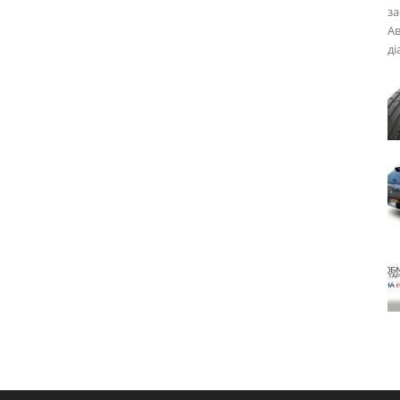
за
Ав
ді