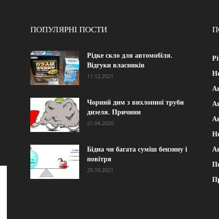
ПОПУЛЯРНІ ПОСТИ
П
Рідке скло для автомобіля.
Рі
Відгуки власників
Н
11.12.2021
А
Чорний дим з вихлопної труби
Ав
дизеля. Причини
А
21.04.2020
Н
Бідна чи багата суміш бензину і
А
повітря
П
29.10.2021
П