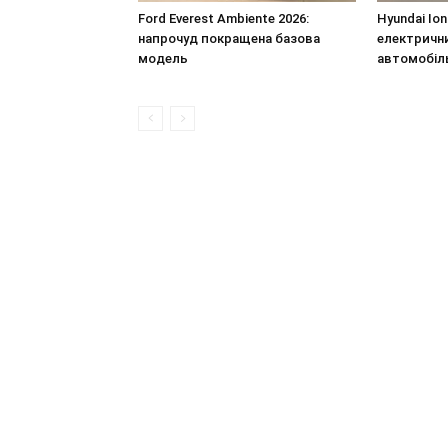
Ford Everest Ambiente 2026:
Hyundai Io
напрочуд покращена базова
електричн
модель
автомобіль