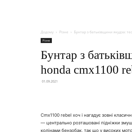
Додому
Різне
Бунтар з батьківщини якудза: те
Різне
Бунтар з батьків
honda cmx1100 re
01.09.2021
Cmx1100 rebel хоч і нагадує зовні класич
— центрально розташовані підніжки змушу
колінами бензобак, так що у високих мото