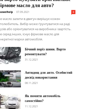
ірмове масло для авто?
xwelhelp
-
07.09.2021
0
е масло залити в двигун вирішує кожен
толюбитель. Вибір може ґрунтуватися на раді
узів або орієнтуватися на виробника і вартість.
е серед інших, існує фірмове масло для
нкретної марки автомобіля.
Бічний поріз шини. Варто
ремонтувати?
31.12.2021
Антидощ для авто. Особистий
досвід використання
08.11.2021
Як помити автомобіль
самостійно?
11.12.2021