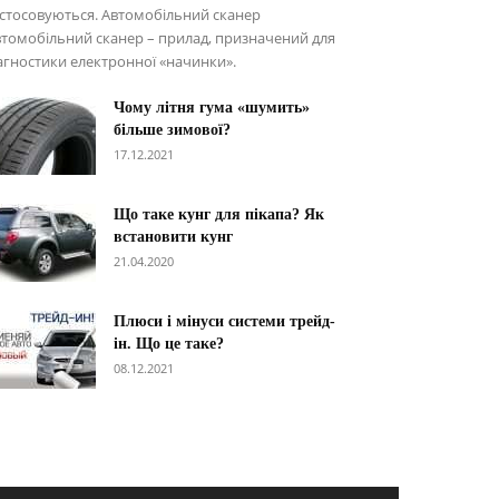
стосовуються. Автомобільний сканер
томобільний сканер – прилад, призначений для
агностики електронної «начинки».
Чому літня гума «шумить»
більше зимової?
17.12.2021
Що таке кунг для пікапа? Як
встановити кунг
21.04.2020
Плюси і мінуси системи трейд-
ін. Що це таке?
08.12.2021