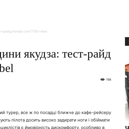
ст-райд honda cmx1100 rebel
щини якудза: тест-райд
bel
166
ний турер, все ж по посадці ближче до кафе-рейсеру
ють пілота досить високо задирати ноги і обіймати
циклістів є ймовірність дискомфорту, особливо в
Ч