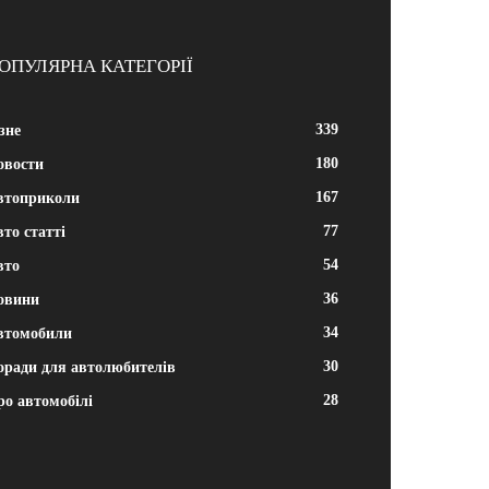
ОПУЛЯРНА КАТЕГОРІЇ
339
зне
180
овости
167
втоприколи
77
то статті
54
вто
36
овини
34
втомобили
30
оради для автолюбителів
28
ро автомобілі