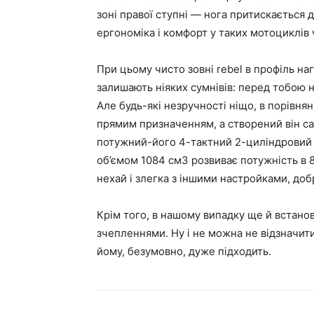
зоні правої ступні — нога притискається 
ергономіка і комфорт у таких мотоциклів
При цьому чисто зовні rebel в профіль на
залишають ніяких сумнівів: перед тобою 
Але будь-які незручності ніщо, в порівнян
прямим призначенням, а створений він са
потужний-його 4-тактний 2-циліндровий
об’ємом 1084 см3 розвиває потужність в 8
нехай і злегка з іншими настройками, доб
Крім того, в нашому випадку ще й встанов
зчепленнями. Ну і не можна не відзначит
йому, безумовно, дуже підходить.