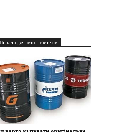
Поради для автолюбителів
и варто купувати оригінальне