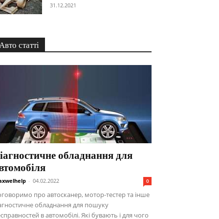
31.12.2021
Авто статті
іагностичне обладнання для
втомобіля
xwelhelp
-
04.02.2022
0
говоримо про автосканер, мотор-тестер та інше
агностичне обладнання для пошуку
справностей в автомобілі. Які бувають і для чого