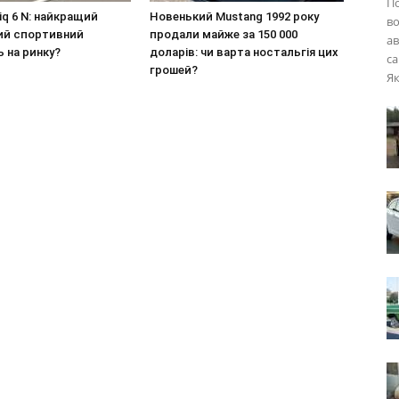
П
niq 6 N: найкращий
Новенький Mustang 1992 року
во
ий спортивний
продали майже за 150 000
ав
 на ринку?
доларів: чи варта ностальгія цих
са
грошей?
Як