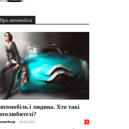
Про автомобілі
втомобіль і людина. Хто такі
втолюбителі?
xwelhelp
-
04.02.2022
0