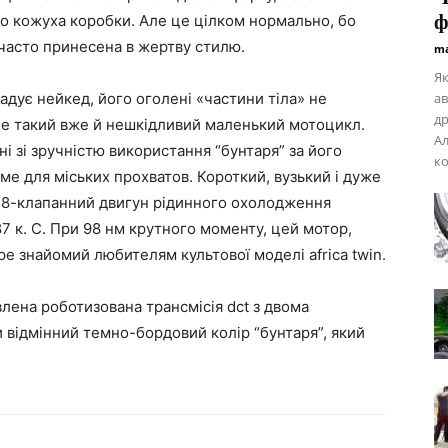
ф
до кожуха коробки. Але це цілком нормально, бо
 часто принесена в жертву стилю.
ma
Як
гадує нейкед, його оголені «частини тіла» не
ав
др
не такий вже й нешкідливий маленький мотоцикл.
Ал
ні зі зручністю використання “бунтаря” за його
ко
ме для міських прохватов. Короткий, вузький і дуже
 8-клапанний двигун рідинного охолодження
7 к. С. При 98 нм крутного моменту, цей мотор,
ре знайомий любителям культової моделі africa twin.
лена роботизована трансмісія dct з двома
и відмінний темно-бордовий колір “бунтаря”, який