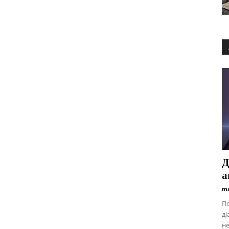
Д
а
ma
По
ді
не