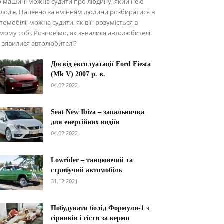
о машині можна судити про людину, який нею
лодіє. Напевно за вмінням людини розбиратися в
томобілі, можна судити, як він розуміється в
мому собі. Розповімо, як зявилися автолюбителі.
 зявилися автолюбителі?
Досвід експлуатації Ford Fiesta
(Mk V) 2007 р. в.
04.02.2022
Seat New Ibiza – запальничка
для енергійних водіїв
04.02.2022
Lowrider – танцюючий та
стрибучий автомобіль
31.12.2021
Побудувати болід Формули-1 з
сірників і сісти за кермо