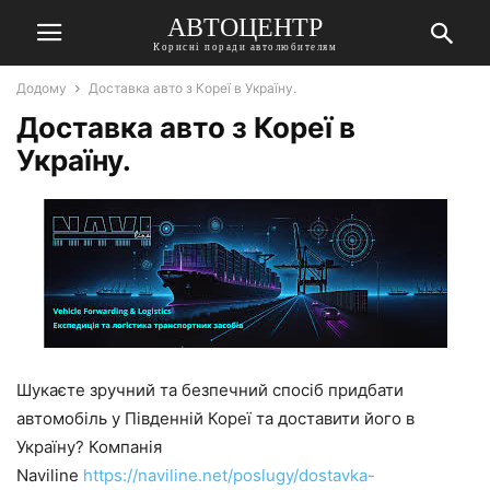
АВТОЦЕНТР
Корисні поради автолюбителям
Додому
Доставка авто з Кореї в Україну.
Доставка авто з Кореї в
Україну.
Шукаєте зручний та безпечний спосіб придбати
автомобіль у Південній Кореї та доставити його в
Україну? Компанія
Naviline
https://naviline.net/poslugy/dostavka-