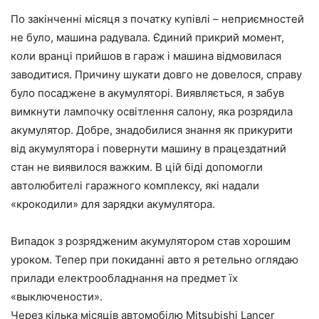
По закінченні місяця з початку купівлі – неприємностей
не було, машина радувала. Єдиний прикрий момент,
коли вранці прийшов в гараж і машина відмовилася
заводитися. Причину шукати довго не довелося, справу
було посаджене в акумуляторі. Виявляється, я забув
вимкнути лампочку освітлення салону, яка розрядила
акумулятор. Добре, знадобилися знання як прикурити
від акумулятора і повернути машину в працездатний
стан не виявилося важким. В цій біді допомогли
автолюбителі гаражного комплексу, які надали
«крокодили» для зарядки акумулятора.
Випадок з розрядженим акумулятором став хорошим
уроком. Тепер при покиданні авто я ретельно оглядаю
прилади електрообладнання на предмет їх
«выключености».
Через кілька місяців автомобілю Mitsubishi Lancer