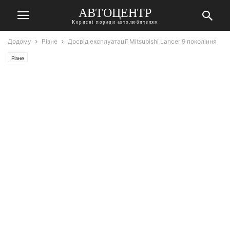
АВТОЦЕНТР
Корисні поради автолюбителям
Додому
Різне
Досвід експлуатації Mitsubishi Lancer 9 покоління
Різне