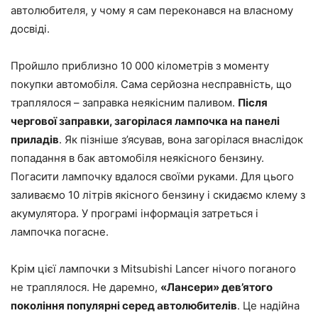
автолюбителя, у чому я сам переконався на власному
досвіді.
Пройшло приблизно 10 000 кілометрів з моменту
покупки автомобіля. Сама серйозна несправність, що
траплялося – заправка неякісним паливом.
Після
чергової заправки, загорілася лампочка на панелі
приладів
. Як пізніше з’ясував, вона загорілася внаслідок
попадання в бак автомобіля неякісного бензину.
Погасити лампочку вдалося своїми руками. Для цього
заливаємо 10 літрів якісного бензину і скидаємо клему з
акумулятора. У програмі інформація затреться і
лампочка погасне.
Крім цієї лампочки з Mitsubishi Lancer нічого поганого
не траплялося. Не даремно,
«Лансери» дев’ятого
покоління популярні серед автолюбителів
. Це надійна