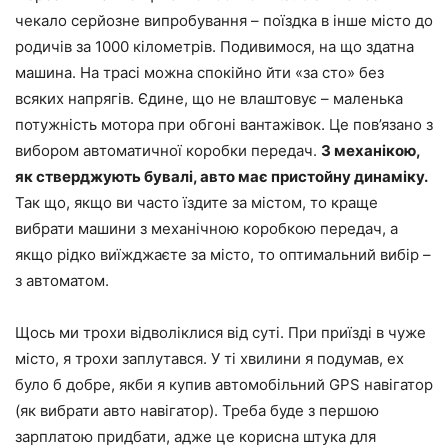
чекало серйозне випробування – поїздка в інше місто до
родичів за 1000 кілометрів. Подивимося, на що здатна
машина. На трасі можна спокійно йти «за сто» без
всяких напрягів. Єдине, що не влаштовує – маленька
потужність мотора при обгоні вантажівок. Це пов’язано з
вибором автоматичної коробки передач.
З механікою,
як стверджують бувалі, авто має пристойну динаміку.
Так що, якщо ви часто їздите за містом, то краще
вибрати машини з механічною коробкою передач, а
якщо рідко виїжджаєте за місто, то оптимальний вибір –
з автоматом.
Щось ми трохи відволіклися від суті. При приїзді в чуже
місто, я трохи заплутався. У ті хвилини я подумав, ех
було б добре, якби я купив автомобільний GPS навігатор
(як вибрати авто навігатор). Треба буде з першою
зарплатою придбати, адже це корисна штука для