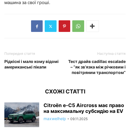
машина за свої гроші.
Попередня стаття
Наступна стаття
Рідкісні і мало кому відомі
Тест драйв cadillac escalade
американські пікапи
– “як зв’язка між річковим і
повітряним транспортом”
СХОЖІ СТАТТІ
Citroën e-C5 Aircross має право
на максимальну субсидію на EV
maxwelhelp
-
09.11.2025