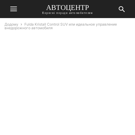
АВТОЦЕНТР
Корисні поради автолюбителям
Додому
Fulda Kristall Control SUV или идеальное управление
внедорожного автомобиля