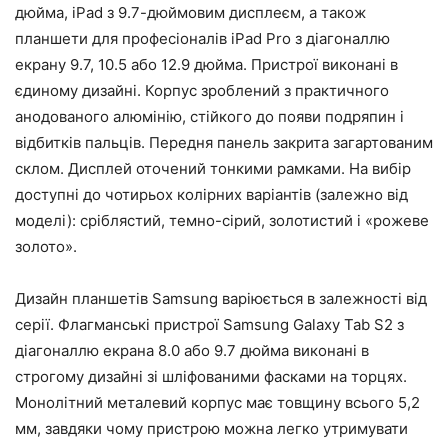
дюйма, iPad з 9.7-дюймовим дисплеєм, а також
планшети для професіоналів iPad Pro з діагоналлю
екрану 9.7, 10.5 або 12.9 дюйма. Пристрої виконані в
єдиному дизайні. Корпус зроблений з практичного
анодованого алюмінію, стійкого до появи подряпин і
відбитків пальців. Передня панель закрита загартованим
склом. Дисплей оточений тонкими рамками. На вибір
доступні до чотирьох колірних варіантів (залежно від
моделі): сріблястий, темно-сірий, золотистий і «рожеве
золото».
Дизайн планшетів Samsung варіюється в залежності від
серії. Флагманські пристрої Samsung Galaxy Tab S2 з
діагоналлю екрана 8.0 або 9.7 дюйма виконані в
строгому дизайні зі шліфованими фасками на торцях.
Монолітний металевий корпус має товщину всього 5,2
мм, завдяки чому пристрою можна легко утримувати