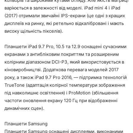
кольорів та широкими кутами огляду. Але якість матриці
варіюється в залежності від моделі. iPad mini 4 і iPad
(2017) отримали звичайні IPS-екрани (це одні з кращих
дисплеїв на ринку, які ретельно відкалібровані і мають
високу щільність пікселів).
Планшети iPad 9.7 Pro, 10.5 та 12.9 оснащені сучасними
екранами з антибліковим покриттям та розширеним
колірним діапазоном DCI-P3, який використовується в
кіновиробництві. Додаткова перевага моделей 2017
року, а також iPad 9.7 Pro 2016, — підтримка технологій
TrueTone (адаптація колірної температури зображення
під навколишнє освітлення) і ProMotion (збільшення
частоти оновлення екрану 120 Гц при відображенні
динамічних сцен).
Планшети Samsung
Планшети Samsung оснащені дисплеями, виконаними