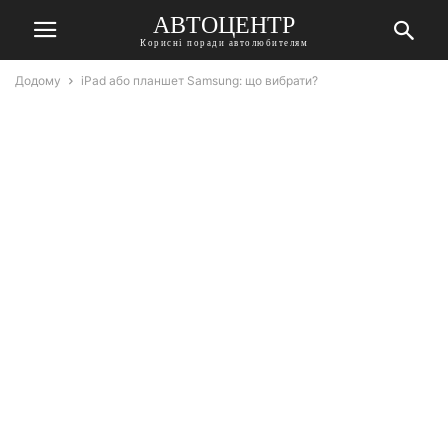
АВТОЦЕНТР
Корисні поради автолюбителям
Додому
iPad або планшет Samsung: що вибрати?