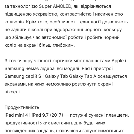
за технологією Super AMOLED, які відрізняються
підвищеною яскравістю, контрастністю і насиченістю
кольорів. Крім того, особливості технології дозволяють
не задіяти пікселі при відображенні чорного кольору,
що збільшує час автономної роботи і робить чорний
колір на екрані більш глибоким.
З точки зору чіткості картинки між планшетами Apple і
Samsung немає лідера: всі моделі iPad і пристрої
Samsung серій S і Galaxy Tab Galaxy Tab A оснащуються
екранами, на яких неможливо розглянути окремі
пікселі.
Продуктивність
iPad mini 4 і iPad 9.7 (2017) — потужні сучасні планшети,
продуктивності яких вистачить для будь-яких
повсякденних завдань, включаючи запуск вимогливих