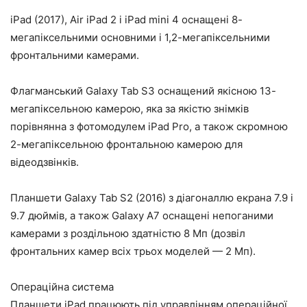
iPad (2017), Air iPad 2 і iPad mini 4 оснащені 8-
мегапіксельними основними і 1,2-мегапіксельними
фронтальними камерами.
Флагманський Galaxy Tab S3 оснащений якісною 13-
мегапіксельною камерою, яка за якістю знімків
порівнянна з фотомодулем iPad Pro, а також скромною
2-мегапіксельною фронтальною камерою для
відеодзвінків.
Планшети Galaxy Tab S2 (2016) з діагоналлю екрана 7.9 і
9.7 дюймів, а також Galaxy A7 оснащені непоганими
камерами з роздільною здатністю 8 Мп (дозвіл
фронтальних камер всіх трьох моделей — 2 Мп).
Операційна система
Планшети iPad працюють під управлінням операційної