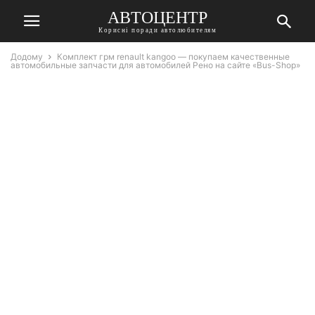
АВТОЦЕНТР
Корисні поради автолюбителям
Додому
Комплект грм renault kangoo — покупаем качественные
автомобильные запчасти для автомобилей Рено на сайте «Bus-Shop»