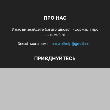
ПРО НАС
У нас ви знайдете багато цікової інформації про
автомобілі
Звяжіться з нами:
maxwelhelp@gmail.com
ПРИЄДНУЙТЕСЬ
Авто статті
Бензин автохімія
Диски шини колеса
Електрообладнання
Автоприколи
Різне