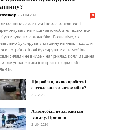
ашину?
xwelhelp
-
21.04.2020
0
ли машина ламається і немає можливості
дремонтувати на місці - автолюбителі вдаються
 буксирування автомобіля. Розповімо, як
авильно буксирувати машину на лямці і що для
ого потрібно. Іноді буксирувати автомобіль
оїми силами не вийде – наприклад, коли машина
 може управлятися (не працює кермо або
льма).
Що робити, якщо пробито і
спускає колесо автомобіля?
31.12.2021
Автомобіль не заводиться
взимку. Причини
21.04.2020