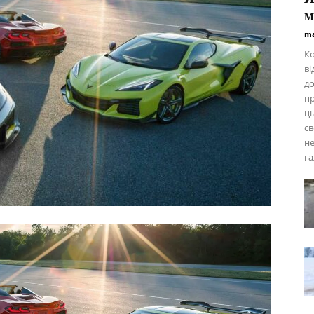
м
ma
Ко
ві
до
пр
ць
св
не
га