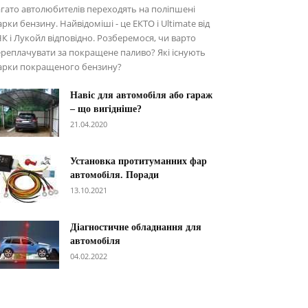
гато автолюбителів переходять на поліпшені
рки бензину. Найвідоміші - це ЕКТО і Ultimate від
К і Лукойл відповідно. Розберемося, чи варто
реплачувати за покращене паливо? Які існують
арки покращеного бензину?
Навіс для автомобіля або гараж
– що вигідніше?
21.04.2020
Установка протитуманних фар
автомобіля. Поради
13.10.2021
Діагностичне обладнання для
автомобіля
04.02.2022