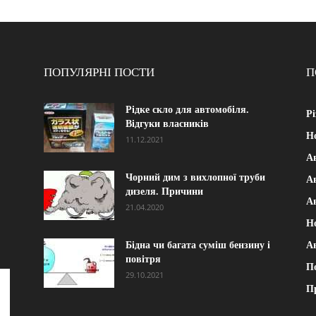
ПОПУЛЯРНІ ПОСТИ
П
Рідке скло для автомобіля.
Рі
Відгуки власників
Н
11.12.2021
А
Чорний дим з вихлопної труби
Ав
дизеля. Причини
А
21.04.2020
Н
Бідна чи багата суміш бензину і
А
повітря
П
29.10.2021
П