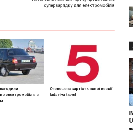
суперзарядку для електромобілів
налагодили
Оголошена вартість нової версії
во електромобілів з
lada niva travel
аз
В
U
ma