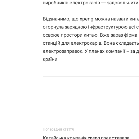
виробників електрокарів — задовольнити п
Відзначимо, що xpeng можна назвати кита
огорнула зарядною інфраструктурою всі с
освоює простори китаю. Вже зараз фірма
станцій для електрокарів. Вона складаєть
електрозаправок. У планах компанії – за 
країни.
Попередня стаття
Китайська компанія xpeng представила