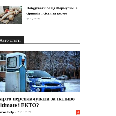
Побудувати болід Формули-1 з
сірників і сісти за кермо
31.12.2021
Авто статті
арто переплачувати за паливо
ltimate і ЕКТО?
xwelhelp
-
23.10.2021
0