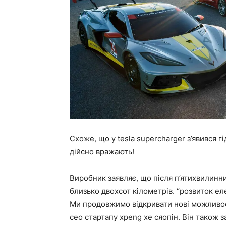
Схоже, що у tesla supercharger з’явився 
дійсно вражають!
Виробник заявляє, що після п’ятихвилинн
близько двохсот кілометрів. “розвиток ел
Ми продовжимо відкривати нові можливост
ceo стартапу xpeng хе сяопін. Він також 