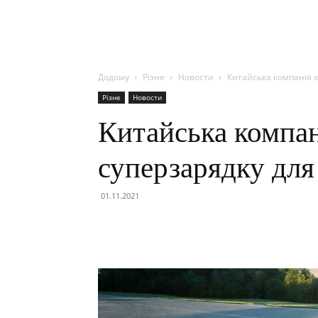
Додому
Різне
Новости
Китайська компанія x
Різне
Новости
Китайська компан
суперзарядку для
01.11.2021