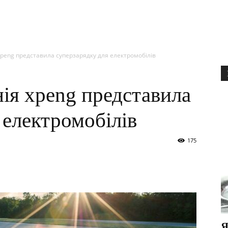
peng представила суперзарядку для електромобілів
ія xpeng представила
 електромобілів
175
Я