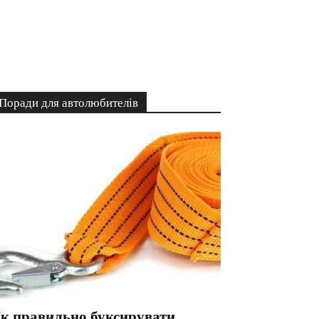
Поради для автолюбителів
к правильно буксирувати