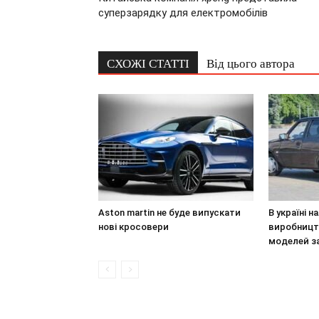
суперзарядку для електромобілів
СХОЖІ СТАТТІ
Від цього автора
Aston martin не буде випускати
В україні 
нові кросовери
виробницт
моделей з