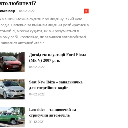
втолюбителі?
xwelhelp
-
04.02.2022
0
о машині можна судити про людину, який нею
лодіє. Напевно за вмінням людини розбиратися в
томобілі, можна судити, як він розуміється в
мому собі. Розповімо, як зявилися автолюбителі.
 зявилися автолюбителі?
Досвід експлуатації Ford Fiesta
(Mk V) 2007 р. в.
04.02.2022
Seat New Ibiza – запальничка
для енергійних водіїв
04.02.2022
Lowrider – танцюючий та
стрибучий автомобіль
31.12.2021