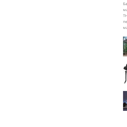
Ба
ма
ТН
пе
м