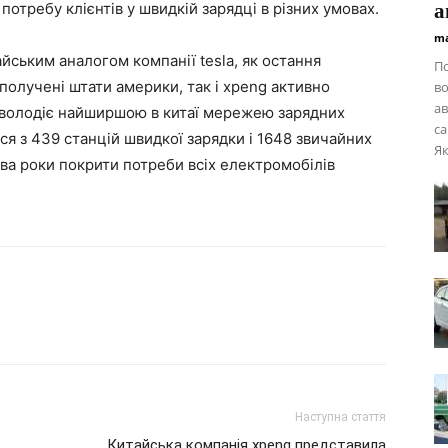
а
отребу клієнтів у швидкій зарядці в різних умовах.
ma
йським аналогом компанії tesla, як остання
П
получені штати америки, так і xpeng активно
во
ав
 володіє найширшою в китаї мережею зарядних
са
ся з 439 станцій швидкої зарядки і 1648 звичайних
Як
два роки покрити потреби всіх електромобілів
Наступна стаття
Китайська компанія xpeng представила