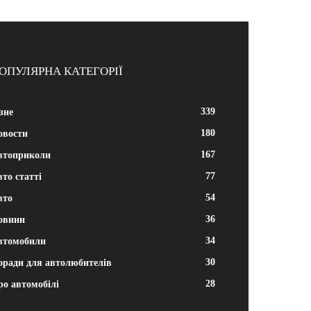
ОПУЛЯРНА КАТЕГОРІЇ
339
зне
180
овости
167
втоприколи
77
то статті
54
вто
36
овини
34
втомобили
30
оради для автолюбителів
28
ро автомобілі