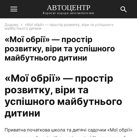
АВТОЦЕНТР
Корисні поради автолюбителям
Додому
«Мої обрії» — простір розвитку, віри та успішного
майбутнього дитини
«Мої обрії» — простір
розвитку, віри та успішного
майбутнього дитини
«Мої обрії» — простір
розвитку, віри та
успішного майбутнього
дитини
Приватна початкова школа та дитячі садочки «Мої обрії»