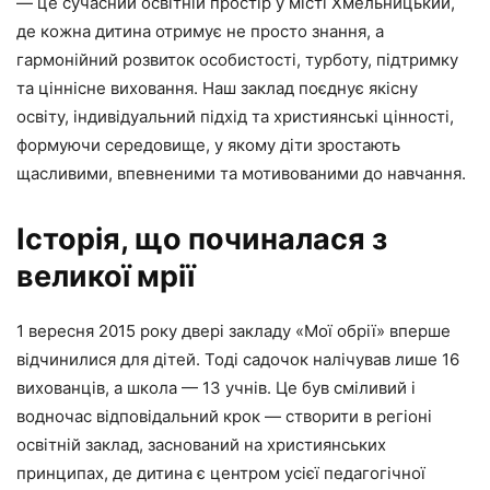
— це сучасний освітній простір у місті Хмельницький,
де кожна дитина отримує не просто знання, а
гармонійний розвиток особистості, турботу, підтримку
та ціннісне виховання. Наш заклад поєднує якісну
освіту, індивідуальний підхід та християнські цінності,
формуючи середовище, у якому діти зростають
щасливими, впевненими та мотивованими до навчання.
Історія, що починалася з
великої мрії
1 вересня 2015 року двері закладу «Мої обрії» вперше
відчинилися для дітей. Тоді садочок налічував лише 16
вихованців, а школа — 13 учнів. Це був сміливий і
водночас відповідальний крок — створити в регіоні
освітній заклад, заснований на християнських
принципах, де дитина є центром усієї педагогічної