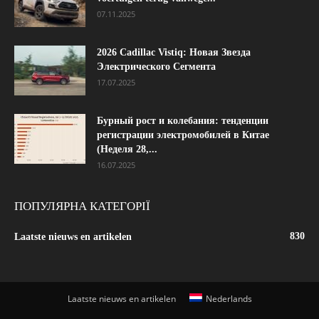
07.11.2025
2026 Cadillac Vistiq: Новая Звезда
Электрического Сегмента
17.07.2025
Бурный рост и колебания: тенденции
регистрации электромобилей в Китае
(Неделя 28,...
16.07.2025
ПОПУЛЯРНА КАТЕГОРІЇ
830
Laatste nieuws en artikelen
Laatste nieuws en artikelen
Nederlands