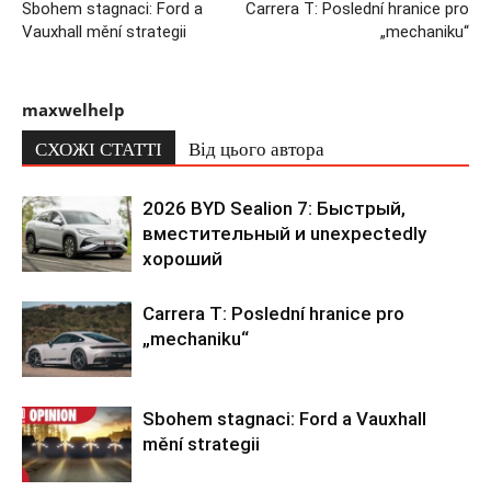
Sbohem stagnaci: Ford a
Carrera T: Poslední hranice pro
Vauxhall mění strategii
„mechaniku“
maxwelhelp
СХОЖІ СТАТТІ
Від цього автора
2026 BYD Sealion 7: Быстрый,
вместительный и unexpectedly
хороший
Carrera T: Poslední hranice pro
„mechaniku“
Sbohem stagnaci: Ford a Vauxhall
mění strategii