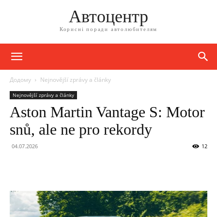
Автоцентр
Корисні поради автолюбителям
Додому
Nejnovější zprávy a články
Nejnovější zprávy a články
Aston Martin Vantage S: Motor
snů, ale ne pro rekordy
04.07.2026
12