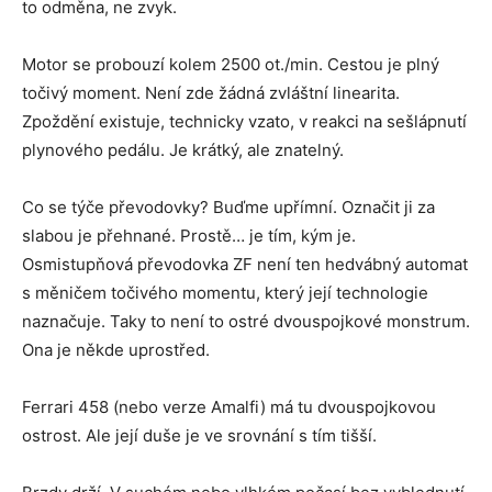
to odměna, ne zvyk.
Motor se probouzí kolem 2500 ot./min. Cestou je plný
točivý moment. Není zde žádná zvláštní linearita.
Zpoždění existuje, technicky vzato, v reakci na sešlápnutí
plynového pedálu. Je krátký, ale znatelný.
Co se týče převodovky? Buďme upřímní. Označit ji za
slabou je přehnané. Prostě… je tím, kým je.
Osmistupňová převodovka ZF není ten hedvábný automat
s měničem točivého momentu, který její technologie
naznačuje. Taky to není to ostré dvouspojkové monstrum.
Ona je někde uprostřed.
Ferrari 458 (nebo verze Amalfi) má tu dvouspojkovou
ostrost. Ale její duše je ve srovnání s tím tišší.