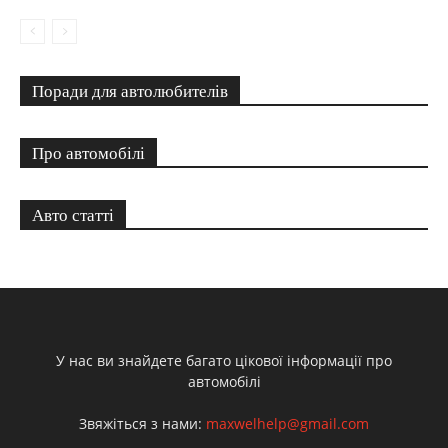
Поради для автолюбителів
Про автомобілі
Авто статті
У нас ви знайдете багато цікової інформації про
автомобілі
Звяжіться з нами:
maxwelhelp@gmail.com