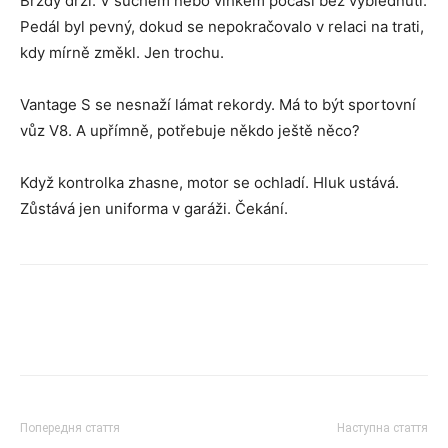
Brzdy drží. V suchém nebo vlhkém počasí bez vyblednutí.
Pedál byl pevný, dokud se nepokračovalo v relaci na trati,
kdy mírně změkl. Jen trochu.
Vantage S se nesnaží lámat rekordy. Má to být sportovní
vůz V8. A upřímně, potřebuje někdo ještě něco?
Když kontrolka zhasne, motor se ochladí. Hluk ustává.
Zůstává jen uniforma v garáži. Čekání.
Попередня стаття
Наступна стаття