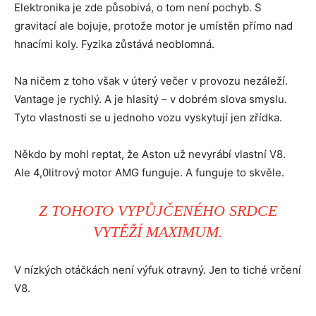
Elektronika je zde působivá, o tom není pochyb. S
gravitací ale bojuje, protože motor je umístěn přímo nad
hnacími koly. Fyzika zůstává neoblomná.
Na ničem z toho však v úterý večer v provozu nezáleží.
Vantage je rychlý. A je hlasitý – v dobrém slova smyslu.
Tyto vlastnosti se u jednoho vozu vyskytují jen zřídka.
Někdo by mohl reptat, že Aston už nevyrábí vlastní V8.
Ale 4,0litrový motor AMG funguje. A funguje to skvěle.
Z TOHOTO VYPŮJČENÉHO SRDCE
VYTĚŽÍ MAXIMUM.
V nízkých otáčkách není výfuk otravný. Jen to tiché vrčení
V8.