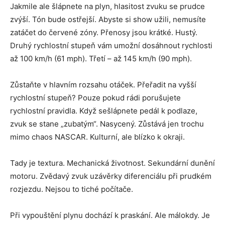
Jakmile ale šlápnete na plyn, hlasitost zvuku se prudce
zvýší. Tón bude ostřejší. Abyste si show užili, nemusíte
zatáčet do červené zóny. Přenosy jsou krátké. Hustý.
Druhý rychlostní stupeň vám umožní dosáhnout rychlosti
až 100 km/h (61 mph). Třetí – až 145 km/h (90 mph).
Zůstaňte v hlavním rozsahu otáček. Přeřadit na vyšší
rychlostní stupeň? Pouze pokud rádi porušujete
rychlostní pravidla. Když sešlápnete pedál k podlaze,
zvuk se stane „zubatým“. Nasycený. Zůstává jen trochu
mimo chaos NASCAR. Kulturní, ale blízko k okraji.
Tady je textura. Mechanická životnost. Sekundární dunění
motoru. Zvědavý zvuk uzávěrky diferenciálu při prudkém
rozjezdu. Nejsou to tiché počítače.
Při vypouštění plynu dochází k praskání. Ale málokdy. Je