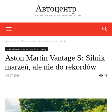
Автоцентр
Корисні поради автолюбителям
Додому
Najnowsze wiadomości i artykuły
Najnowsze wiadomości i artykuły
Aston Martin Vantage S: Silnik
marzeń, ale nie do rekordów
04.07.2026
16