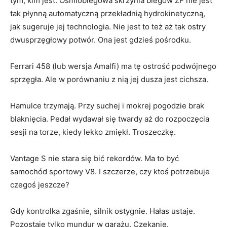
tym, kim jest. Ośmiobiegowa skrzynia biegów ZF nie jest
tak płynną automatyczną przekładnią hydrokinetyczną,
jak sugeruje jej technologia. Nie jest to też aż tak ostry
dwusprzęgłowy potwór. Ona jest gdzieś pośrodku.
Ferrari 458 (lub wersja Amalfi) ma tę ostrość podwójnego
sprzęgła. Ale w porównaniu z nią jej dusza jest cichsza.
Hamulce trzymają. Przy suchej i mokrej pogodzie brak
blaknięcia. Pedał wydawał się twardy aż do rozpoczęcia
sesji na torze, kiedy lekko zmiękł. Troszeczkę.
Vantage S nie stara się bić rekordów. Ma to być
samochód sportowy V8. I szczerze, czy ktoś potrzebuje
czegoś jeszcze?
Gdy kontrolka zgaśnie, silnik ostygnie. Hałas ustaje.
Pozostaje tylko mundur w garażu. Czekanie.