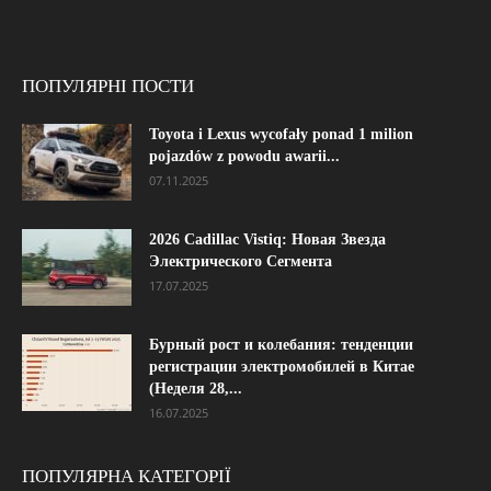
ПОПУЛЯРНІ ПОСТИ
Toyota i Lexus wycofały ponad 1 milion
pojazdów z powodu awarii...
07.11.2025
2026 Cadillac Vistiq: Новая Звезда
Электрического Сегмента
17.07.2025
Бурный рост и колебания: тенденции
регистрации электромобилей в Китае
(Неделя 28,...
16.07.2025
ПОПУЛЯРНА КАТЕГОРІЇ