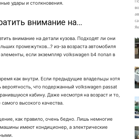
П
нные удары и столкновения.
во
ав
ратить внимание на…
са
Як
тить внимание на детали кузова. Подходят ли они
ольших промежутков…? из-за возраста автомобиля
элементы, если экземпляр volkswagen b4 попал в
время как внутри. Если предыдущие владельцы хотя
ь вероятность, что подержанный volkswagen passat
ранившуюся кабину. Даже несмотря на возраст и то,
 самого высокого качества.
щение, как правило, очень бедно. Лишь немногие
 машины имеют кондиционер, а электрические
ными.