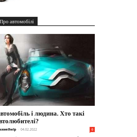
Про автомобілі
втомобіль і людина. Хто такі
втолюбителі?
xwelhelp
-
04.02.2022
0