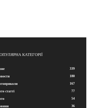
ОПУЛЯРНА КАТЕГОРІЇ
339
зне
180
овости
167
втоприколи
77
то статті
54
вто
36
овини