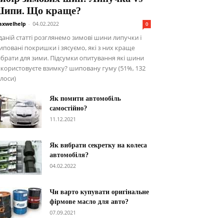
ипи. Що краще?
xwelhelp
-
04.02.2022
0
даній статті розглянемо зимові шини липучки і
повані покришки і зясуємо, які з них краще
брати для зими. Підсумки опитування які шини
користовуєте взимку? шиповану гуму (51%, 132
лоси)
Як помити автомобіль
самостійно?
11.12.2021
Як вибрати секретку на колеса
автомобіля?
04.02.2022
Чи варто купувати оригінальне
фірмове масло для авто?
07.09.2021