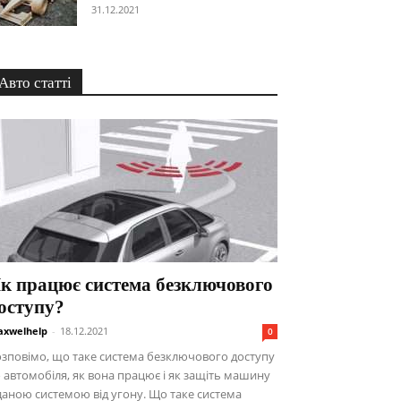
31.12.2021
Авто статті
к працює система безключового
оступу?
xwelhelp
-
18.12.2021
0
зповімо, що таке система безключового доступу
 автомобіля, як вона працює і як защіть машину
даною системою від угону. Що таке система