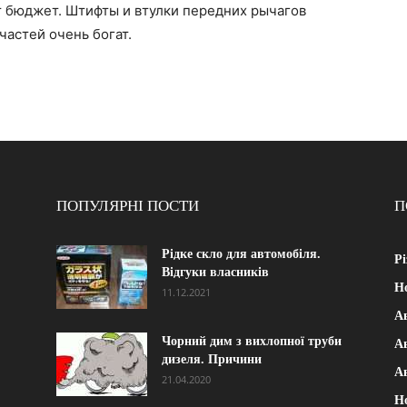
т бюджет. Штифты и втулки передних рычагов
частей очень богат.
ПОПУЛЯРНІ ПОСТИ
П
Рідке скло для автомобіля.
Рі
Відгуки власників
Н
11.12.2021
А
Чорний дим з вихлопної труби
Ав
дизеля. Причини
А
21.04.2020
Н