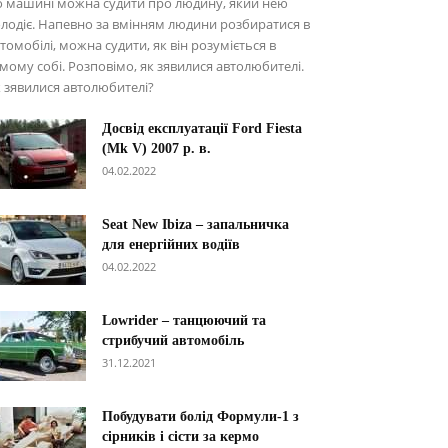
о машині можна судити про людину, який нею
лодіє. Напевно за вмінням людини розбиратися в
томобілі, можна судити, як він розуміється в
мому собі. Розповімо, як зявилися автолюбителі.
 зявилися автолюбителі?
Досвід експлуатації Ford Fiesta
(Mk V) 2007 р. в.
04.02.2022
Seat New Ibiza – запальничка
для енергійних водіїв
04.02.2022
Lowrider – танцюючий та
стрибучий автомобіль
31.12.2021
Побудувати болід Формули-1 з
сірників і сісти за кермо