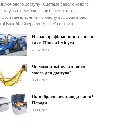
езключового доступу? Система безключового
ступу в автомобіль — це безконтактна
торизація власника по ключу або додаткової
тці іммобілайзера охоронної системи.
Низькопрофільні шини – що це
таке. Плюси і мінуси
21.04.2020
Чи можна змішувати авто
масло для двигуна?
06.12.2021
Як вибрати автохолодильник?
Поради
08.11.2021