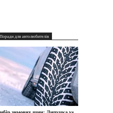
Поради для автолюбителів
ибір зимових шин: Липучка vs