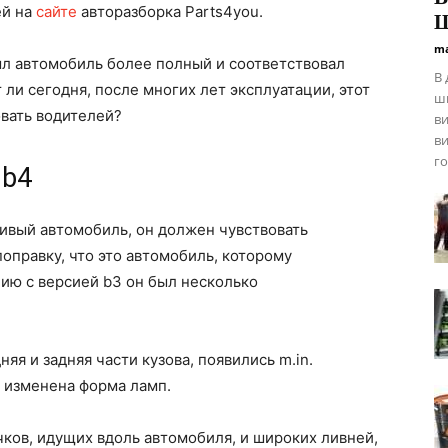
ей на
сайте
авторазборка Parts4you.
Ш
ma
был автомобиль более полный и соответствовал
В 
ли сегодня, после многих лет эксплуатации, этот
ши
вать водителей?
ви
ви
го
 b4
сивый автомобиль, он должен чувствовать
оправку, что это автомобиль, которому
нию с версией b3 он был несколько
я и задняя части кузова, появились m.in.
и изменена форма ламп.
чков, идущих вдоль автомобиля, и широких ливней,