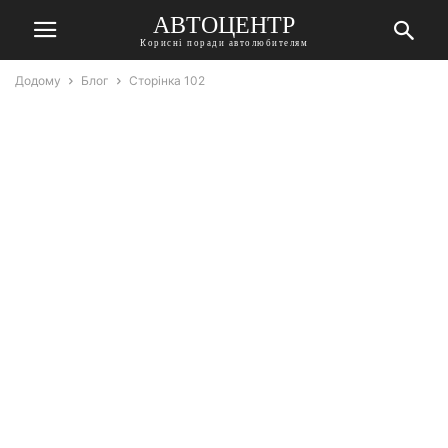
АВТОЦЕНТР
Корисні поради автолюбителям
Додому
Блог
Сторінка 102