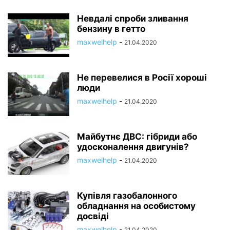
Невдалі спроби зливання
бензину в гетто
maxwelhelp
-
21.04.2020
Не перевелися в Росії хороші
люди
maxwelhelp
-
21.04.2020
Майбутнє ДВС: гібриди або
удосконалення двигунів?
maxwelhelp
-
21.04.2020
Купівля газобалонного
обладнання на особистому
досвіді
maxwelhelp
-
21.04.2020