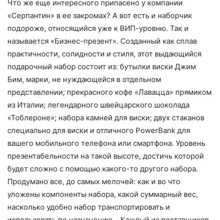
Что же еще интересного припасено у компании
«Серпантин» в ее закромах? А вот есть и наборчик
подороже, относящийся уже к ВИП-уровню. Так и
называется «Бизнес-презент». Созданный как сплав
практичности, солидности и стиля, этот выдающийся
подарочный набор состоит из: бутылки виски Джим
Бим, марки, не нуждающейся в отдельном
представлении; прекрасного кофе «Лавацца» прямиком
из Италии; легендарного швейцарского шоколада
«Тоблероне»; набора камней для виски; двух стаканов
специально для виски и отличного PowerBank для
вашего мобильного телефона или смартфона. Уровень
презентабельности на такой высоте, достичь которой
будет сложно с помощью какого-то другого набора.
Продумано все, до самых мелочей: как и во что
уложены компоненты набора, какой суммарный вес,
насколько удобно набор транспортировать и
использовать по назначению… Каждый из поставщиков,