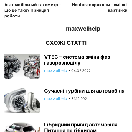
Автомобільний тахометр –
Нові автоприколы – смішні
що це таке? Принцип
картинки
роботи
maxwelhelp
СХОЖІ СТАТТІ
VTEC – система зміни фаз
газорозподілу
maxwelhelp
-
04.02.2022
Сучасні турбіни для автомобіля
maxwelhelp
-
31.12.2021
Гібридний привід автомобіля.
Питання по гібридам