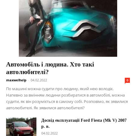
Автомобіль і людина. Хто такі
автолюбителі?
maxwelhelp
-
04.02.2022
0
По машині можна судити про людину, який нею володіє.
Напевно за вмінням людини розбиратися в автомобілі, можна
судити, як він розуміється в самому собі. Розповімо, як зявилися
автолюбителі. Як зявилися автолюбителі?
Досвід експлуатації Ford Fiesta (Mk V) 2007
р. в.
04.02.2022