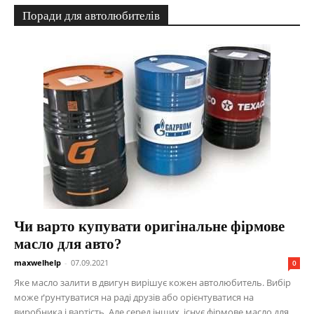
Поради для автолюбителів
Чи варто купувати оригінальне фірмове
масло для авто?
maxwelhelp
-
07.09.2021
0
Яке масло залити в двигун вирішує кожен автолюбитель. Вибір
може ґрунтуватися на раді друзів або орієнтуватися на
виробника і вартість. Але серед інших, існує фірмове масло для