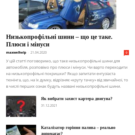
Низькопрофільні шини – що це таке.
Плюси і мінуси
maxwelhelp
-
21.04.2020
0
У цій статті поговоримо, що таке низькопрофільні шини для
автомобіля, розповімо про плюси і мінуси. Чи варто переходити
на низькопрофільні покришки? Якщо запитати ентузіаста
тюнінга, що, на їх думку, відрізняє «круту тачку» від звичайної, то
в числі перших ознак будуть названі низькопрофільні шини.
Як вибрати захист картера двигуна?
31.12.2021
Каталізатор горіння палива – реально
допомагає?