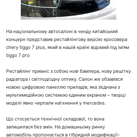
На національному автосалоні в ченду китайський
концерн представив рестайлінгову версію кросовера
chery tiggo 7 plus, який в нашій країні відомий під ім’ям
tiggo 7 pro
Рестайлінг привніс з собою нові бампера, нову решітку
радіатора і світлодіодну оптику. Салон же обзавівся
новою цифровою панеллю приладів, яка з’єднана з
мультимедійною системою єдиним екраном – творці
моделі явно черпали натхнення у mercedes.
Що стосується технічної складової, то вона
залишилася без змін. На домашньому ринку
автомобіль пропонується в гібридній модифікації-