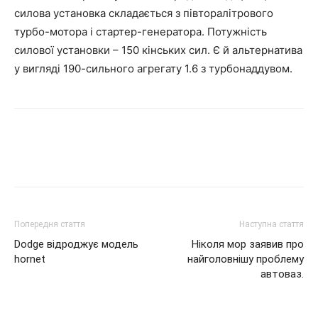
силова установка складається з півторалітрового
турбо-мотора і стартер-генератора. Потужність
силової установки – 150 кінських сил. Є й альтернатива
у вигляді 190-сильного агрегату 1.6 з турбонаддувом.
Попередня стаття
Наступна стаття
Dodge відроджує модель
Ніколя мор заявив про
hornet
найголовнішу проблему
автоваз.