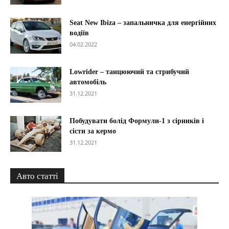
Seat New Ibiza – запальничка для енергійних
водіїв
04.02.2022
Lowrider – танцюючий та стрибучий
автомобіль
31.12.2021
Побудувати болід Формули-1 з сірників і
сісти за кермо
31.12.2021
Авто статті