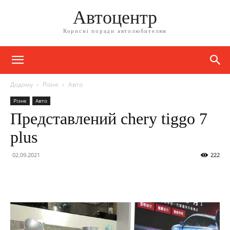
Автоцентр
Корисні поради автолюбителям
Додому
Різне
Авто
Різне
Авто
Представлений chery tiggo 7
plus
02.09.2021
222