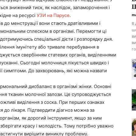
Ш
ться знижений тиск, як наслідок, запаморочення і
хідне на ресурсі
УЗИ на Парусе
.
ma
ів до менструації вони стають дратівливими і
В 
ши
рмональним сплеском в організмі. Перемогти ці
ви
дотримуючись спеціальної дієти і розпорядку дня.
ви
ення імунітету або тривале перебування в
го
джується свербінням статевих органів, виділеннями
пусканні. Сьогодні молочниця лікується швидко і
 її симптоми. До захворювань, які можна назвати
рмональний дисбаланс в організмі жінки. Основні
ння тканин молочної залози. Це супроводжується
можливі виділення з соска. При перших ознаках
ся до лікаря. Підтвердити діагноз можна за
рганізм, як дорогий інструмент, якщо за ним
зберігати красу і молодість. Тому потрібно уважно
 встигнути вирішити виниклу проблему.