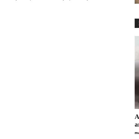
А
а
ma