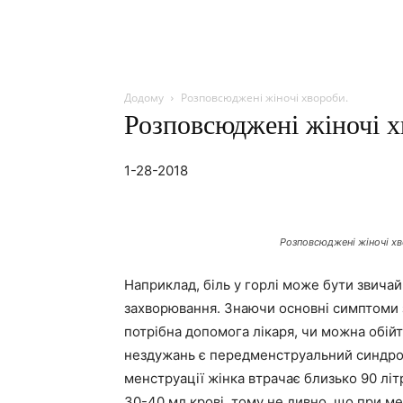
Додому
Розповсюджені жіночі хвороби.
Розповсюджені жіночі х
1-28-2018
Розповсюджені жіночі х
Наприклад, біль у горлі може бути звича
захворювання. Знаючи основні симптоми 
потрібна допомога лікаря, чи можна обій
нездужань є передменструальний синдром
менструації жінка втрачає близько 90 літ
30-40 мл крові, тому не дивно, що при ме