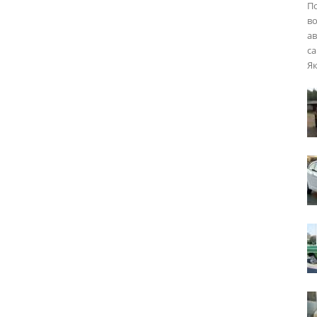
П
во
ав
са
Як