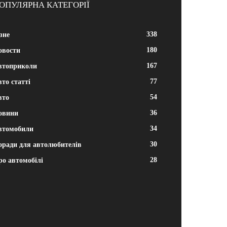
ОПУЛЯРНА КАТЕГОРІЇ
338
зне
180
овости
167
втоприколи
77
то статті
54
вто
36
овини
34
втомобили
30
оради для автолюбителів
28
ро автомобілі