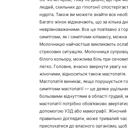
людей, схильних до гіпотонії спостерігає
нудота. Також ви можете знайти все необ
Багато жінок відзначають, що за кілька дн
неврівноваженими. Все це пов’язано з го
симптоми, як і симптоми клімаксу, можна 
Молочницю найчастіше викликають ослабл
стресових ситуаціях. Молочниця супрово
білого кольору, можлива біль при сечови
легко. Головне, вчасно звернути увагу на
жіночими, відноситься також мастопатія.
Мастопатія виникає, якщо порушується го
симптоми мастопатії — це деяке ущільне
больовими відчуттями в області грудей, 
мастопатії потрібно обов’язково звертати
допомогою УЗД або мамографії. Жіночий о
правильно доглядати, може тривалий час 
прислухатися до власного організму, щоб