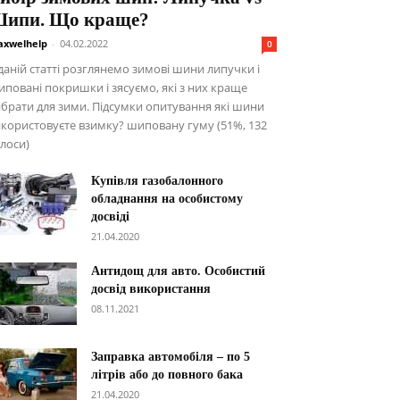
ипи. Що краще?
xwelhelp
-
04.02.2022
0
даній статті розглянемо зимові шини липучки і
повані покришки і зясуємо, які з них краще
брати для зими. Підсумки опитування які шини
користовуєте взимку? шиповану гуму (51%, 132
лоси)
Купівля газобалонного
обладнання на особистому
досвіді
21.04.2020
Антидощ для авто. Особистий
досвід використання
08.11.2021
Заправка автомобіля – по 5
літрів або до повного бака
21.04.2020