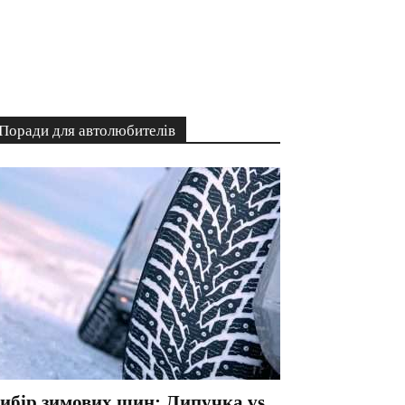
Поради для автолюбителів
ибір зимових шин: Липучка vs