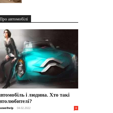
Про автомобілі
втомобіль і людина. Хто такі
втолюбителі?
xwelhelp
-
04.02.2022
0