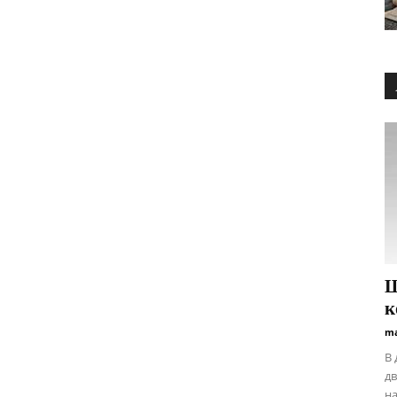
Щ
к
ma
В 
дв
на