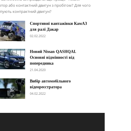
тор або контактний двигун з пробігом? Для чого
упують контрактний двигун?
Спортивні вантажівки КамАЗ
для ралі Дакар
02.02.2022
Новий Nissan QASHQAI.
Основні відмінності від
попередника
21.04.2020
Вибір автомобільного
відеореєстратора
04.02.2022