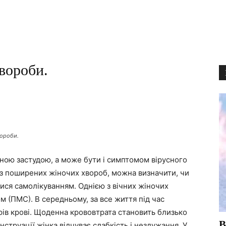
вороби.
вороби.
йною застудою, а може бути і симптомом вірусного
з поширених жіночих хвороб, можна визначити, чи
тися самолікуванням. Однією з вічних жіночих
 (ПМС). В середньому, за все життя під час
рів крові. Щоденна крововтрата становить близько
В
нструації жінка відчуває слабкість і нездужання. У