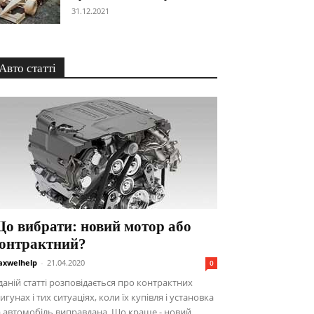
31.12.2021
Авто статті
о вибрати: новий мотор або
онтрактний?
xwelhelp
-
21.04.2020
0
даній статті розповідається про контрактних
игунах і тих ситуаціях, коли їх купівля і установка
 автомобіль виправдана. Що краще - новий