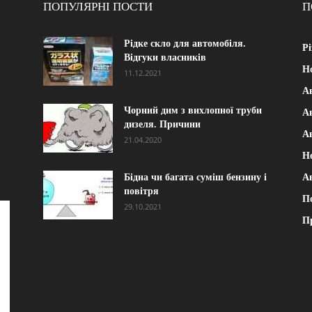
ПОПУЛЯРНІ ПОСТИ
П
Рідке скло для автомобіля.
Рі
Відгуки власників
Н
11.12.2021
А
Чорний дим з вихлопної труби
Ав
дизеля. Причини
А
21.04.2020
Н
Бідна чи багата суміш бензину і
А
повітря
П
29.10.2021
П