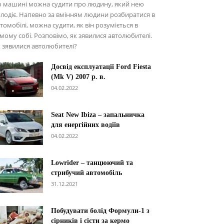
о машині можна судити про людину, який нею
лодіє. Напевно за вмінням людини розбиратися в
томобілі, можна судити, як він розуміється в
мому собі. Розповімо, як зявилися автолюбителі.
 зявилися автолюбителі?
Досвід експлуатації Ford Fiesta
(Mk V) 2007 р. в.
04.02.2022
Seat New Ibiza – запальничка
для енергійних водіїв
04.02.2022
Lowrider – танцюючий та
стрибучий автомобіль
31.12.2021
Побудувати болід Формули-1 з
сірників і сісти за кермо