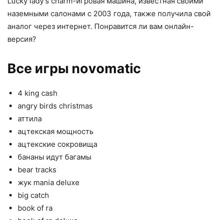
Lucky lady’s charm-игровая машина, известная своими
наземными салонами с 2003 года, также получила свой
аналог через интернет. Понравится ли вам онлайн-
версия?
Все игры novomatic
4 king cash
angry birds christmas
аттила
ацтекская мощность
ацтекские сокровища
бананы идут багамы
bear tracks
жук mania deluxe
big catch
book of ra