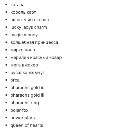
катана
король карт
властелин океана
lucky ladys charm
magic money
волшебная принцесса
марко поло
мэрилин красный ковер
мега джокер
русалка жемчуг
orca
pharaohs gold ii
pharaohs gold iii
pharaohs ring
polar fox
power stars
queen of hearts