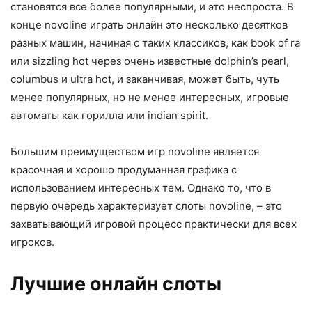
становятся все более популярными, и это неспроста. В
конце novoline играть онлайн это несколько десятков
разных машин, начиная с таких классиков, как book of ra
или sizzling hot через очень известные dolphin’s pearl,
columbus и ultra hot, и заканчивая, может быть, чуть
менее популярных, но не менее интересных, игровые
автоматы как горилла или indian spirit.
Большим преимуществом игр novoline является
красочная и хорошо продуманная графика с
использованием интересных тем. Однако то, что в
первую очередь характеризует слоты novoline, – это
захватывающий игровой процесс практически для всех
игроков.
Лучшие онлайн слоты