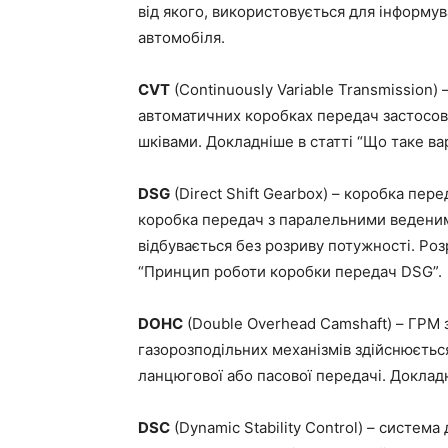
від якого, використовується для інформув
автомобіля.
CVT
(Continuously Variable Transmission) 
автоматичних коробках передач застосов
шківами. Докладніше в статті “Що таке ва
DSG
(Direct Shift Gearbox) – коробка пе
коробка передач з паралельними веденим
відбувається без розриву потужності. Ро
“Принцип роботи коробки передач DSG”.
DOHC
(Double Overhead Camshaft) – ГРМ з
газорозподільних механізмів здійснюєтьс
ланцюгової або пасової передачі. Докладн
DSC
(Dynamic Stability Control) – систем