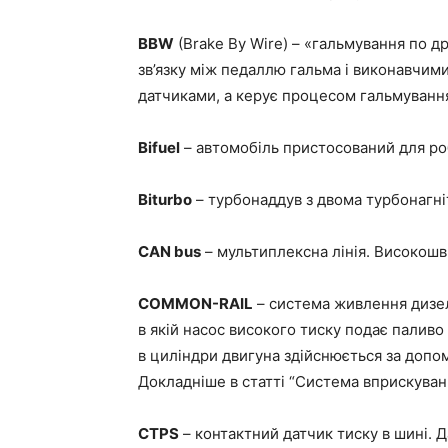
BBW
(Brake By Wire) – «гальмування по д
зв’язку між педаллю гальма і виконавчим
датчиками, а керує процесом гальмуванн
Bifuel
– автомобіль пристосований для роб
Biturbo
– турбонаддув з двома турбонагні
CAN bus
– мультиплексна лінія. Високошви
COMMON-RAIL
– система живлення дизел
в якій насос високого тиску подає паливо
в циліндри двигуна здійснюється за доп
Докладніше в статті “Система вприскуван
CTPS
– контактний датчик тиску в шині. 