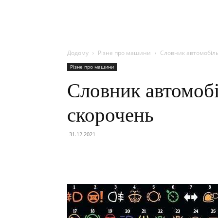
Додому
Різне про машини
Словник автомобіль
Різне про машини
Словник автомобі
скорочень
31.12.2021