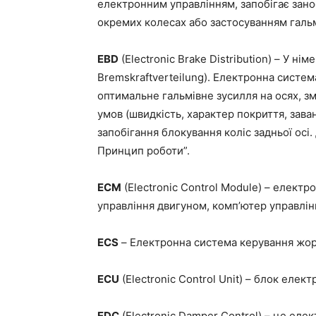
електронним управлінням, запобігає зано
окремих колесах або застосуванням галь
EBD
(Electronic Brake Distribution) – У нім
Bremskraftverteilung). Електронна систем
оптимальне гальмівне зусилля на осях, з
умов (швидкість, характер покриття, зав
запобігання блокування коліс задньої осі
Принцип роботи”.
ECM
(Electronic Control Module) – елект
управління двигуном, комп’ютер управлін
ECS
– Електронна система керування жор
ECU
(Electronic Control Unit) – блок еле
EDC
(Electronic Damper Control) – це ел