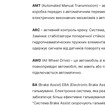
AMT
(Automated Manual Transmission) – а
коробка передач з автоматичним переми
електричних виконавчих механізмів з ав
ARC
– активний контроль крену. Система,
Замінює стабілізатори поперечної стійко
гидропневматических пружних елементів.
одержує сигнали від датчиків повороту ке
AWD
(All Wheel Drive) – це автомобіль з
повнопривідні автомобілі, які мають або п
підключається автоматично.
BA
(Brake Assist) EBA (Electronic Brake A
гальмуванні. Електронна система, яка реаг
забезпечує більш ефективне гальмування 
“Система Brake Assist скорочують гальмі