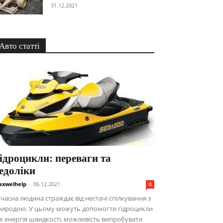
31.12.2021
Авто статті
ідроцикли: переваги та
едоліки
xwelhelp
-
06.12.2021
0
часна людина страждає від нестачі спілкування з
риродою. У цьому можуть допомогти гідроцикли
їх енергія швидкості, можливість випробувати