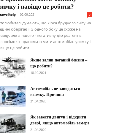
зимку і навіщо це робити?
xwelhelp
-
02.09.2021
0
толюбителі думають, що кірка брудного снігу на
шині оберігає її. З одного боку це схоже на
авду, але з іншого - негативну дію реагентів.
зповімо як правильно мити автомобіль узимку і
віщо це робити.
Якщо залив поганий бензин –
що робити?
18.10.2021
Автомобіль не заводиться
взимку. Причини
21.04.2020
Як завести двигун і відкрити
двері, якщо автомобіль замерз
21.04.2020