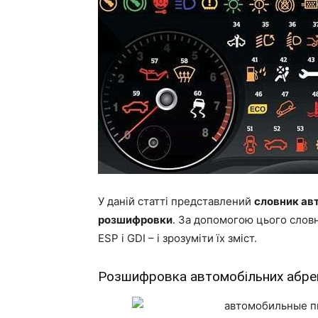
У даній статті представлений
словник авт
розшифровки
. За допомогою цього слов
ESP і GDI – і зрозуміти їх зміст.
Розшифровка автомобільних абре