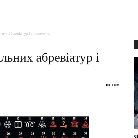
них абревіатур і скорочень
льних абревіатур і
1108
Я