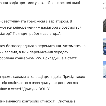
ання водія про тиск у кожної, конкретної шині
но
а 
– безступінчата трансмісія з варіатором. В
уються кліноременним варіатори з розсуються
ріатор? Принцип роботи варіатора”.
редач безпосереднього перемикання. Автоматична
и валами, в якій перемикання передач
зроблена концерном VW. Докладніше в статті
 двома валами в головці циліндрів. Привід таких
я від колінчастого вала двигуна з допомогою
іше в статті “Двигуни DOHC”.
а динамічного контролю стійкості. Система з