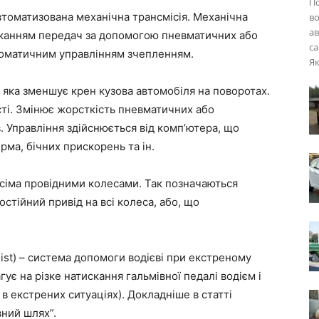
П
втоматизована механічна трансмісія. Механічна
во
ав
канням передач за допомогою пневматичних або
са
томатичним управлінням зчепленням.
Як
 яка зменшує крен кузова автомобіля на поворотах.
сті. Змінює жорсткість пневматичних або
 Управління здійснюється від комп’ютера, що
рма, бічних прискорень та ін.
і всіма провідними колесами. Так позначаються
остійний привід на всі колеса, або, що
ssist) – система допомоги водієві при екстреному
ує на різке натискання гальмівної педалі водієм і
в екстрених ситуаціях). Докладніше в статті
вний шлях”.