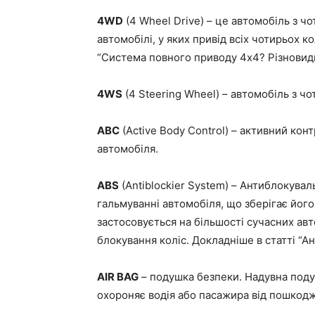
4WD
(4 Wheel Drive) – це автомобіль з 
автомобілі, у яких привід всіх чотирьох к
“Система повного приводу 4х4? Різновид
4WS
(4 Steering Wheel) – автомобіль з 
ABC
(Active Body Control) – активний кон
автомобіля.
ABS
(Antiblockier System) – Антиблокувал
гальмуванні автомобіля, що зберігає його 
застосовується на більшості сучасних авт
блокування коліс. Докладніше в статті “А
AIR BAG
– подушка безпеки. Надувна подуш
охороняє водія або пасажира від пошкод