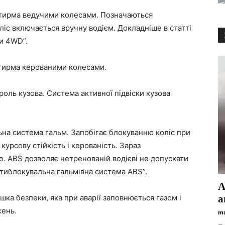
чотирма ведучими колесами. Позначаються
оліс включається вручну водієм. Докладніше в статті
и 4WD”.
чотирма керованими колесами.
троль кузова. Система активної підвіски кузова
ьна система гальм. Запобігає блокуванню коліс при
курсову стійкість і керованість. Зараз
о. ABS дозволяє нетренованій водієві не допускати
нтиблокувальна гальмівна система ABS”.
А
ка безпеки, яка при аварії заповнюється газом і
а
жень.
ma