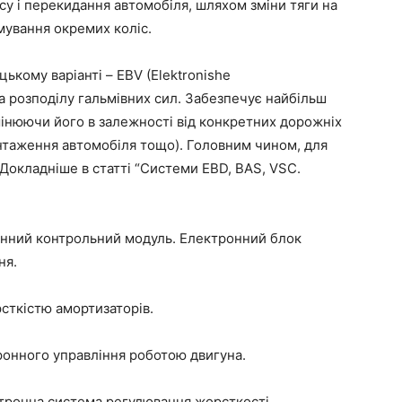
су і перекидання автомобіля, шляхом зміни тяги на
мування окремих коліс.
ецькому варіанті – EBV (Elektronishe
а розподілу гальмівних сил. Забезпечує найбільш
мінюючи його в залежності від конкретних дорожніх
антаження автомобіля тощо). Головним чином, для
. Докладніше в статті “Системи EBD, BAS, VSC.
ронний контрольний модуль. Електронний блок
ня.
сткістю амортизаторів.
ктронного управління роботою двигуна.
ектронна система регулювання жорсткості