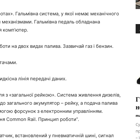
ротах». Гальмівна система, у якої немає механічного
и механізмами. Гальмівна педаль обладнана
я комп’ютер.
оти на двох видах палива. Зазвичай газ і бензин.
тачами.
дкісна лінія передачі даних.
я з «загальної рейкою». Система живлення дизелів,
Г
 до загального акумулятор – рейку, а подача палива
н
омогою форсунок з електронним управлінням.
ma
ня Common Rail. Принцип роботи”.
Су
п
Датчик, встановлений у пневматичній шині, сигнал
– 