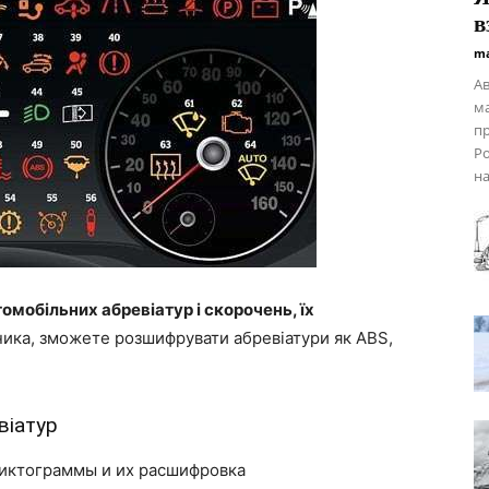
в
ma
Ав
ма
пр
Ро
на
омобільних абревіатур і скорочень, їх
ника, зможете розшифрувати абревіатури як ABS,
віатур