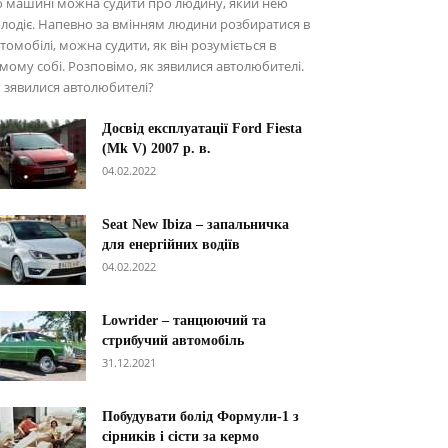
о машині можна судити про людину, який нею
лодіє. Напевно за вмінням людини розбиратися в
томобілі, можна судити, як він розуміється в
мому собі. Розповімо, як зявилися автолюбителі.
 зявилися автолюбителі?
Досвід експлуатації Ford Fiesta
(Mk V) 2007 р. в.
04.02.2022
Seat New Ibiza – запальничка
для енергійних водіїв
04.02.2022
Lowrider – танцюючий та
стрибучий автомобіль
31.12.2021
Побудувати болід Формули-1 з
сірників і сісти за кермо