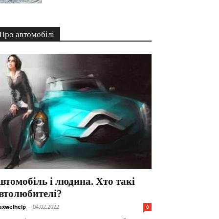
Про автомобілі
втомобіль і людина. Хто такі
втолюбителі?
xwelhelp
-
04.02.2022
0