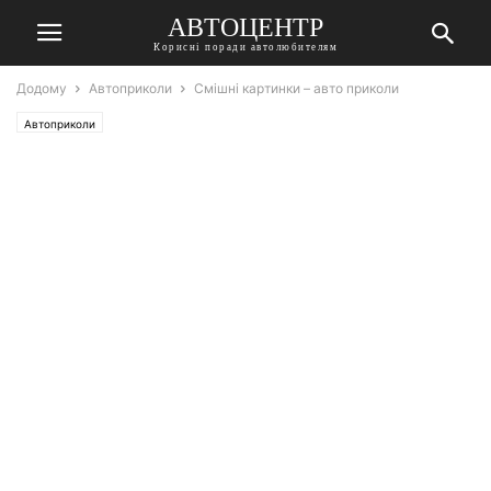
АВТОЦЕНТР
Корисні поради автолюбителям
Додому
Автоприколи
Смішні картинки – авто приколи
Автоприколи