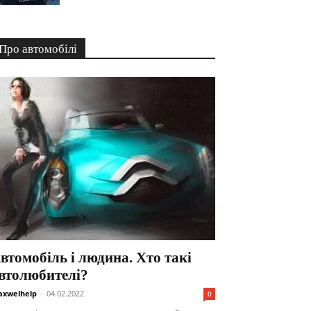
Про автомобілі
втомобіль і людина. Хто такі
втолюбителі?
xwelhelp
-
04.02.2022
0