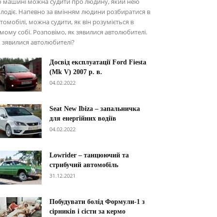
о машині можна судити про людину, який нею
лодіє. Напевно за вмінням людини розбиратися в
томобілі, можна судити, як він розуміється в
мому собі. Розповімо, як зявилися автолюбителі.
 зявилися автолюбителі?
Досвід експлуатації Ford Fiesta
(Mk V) 2007 р. в.
04.02.2022
Seat New Ibiza – запальничка
для енергійних водіїв
04.02.2022
Lowrider – танцюючий та
стрибучий автомобіль
31.12.2021
Побудувати болід Формули-1 з
сірників і сісти за кермо