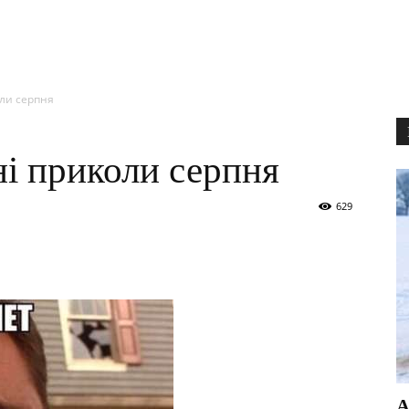
оли серпня
ні приколи серпня
629
А