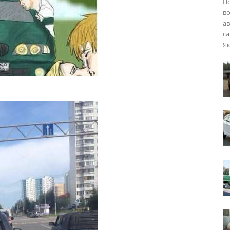
П
во
ав
са
Як