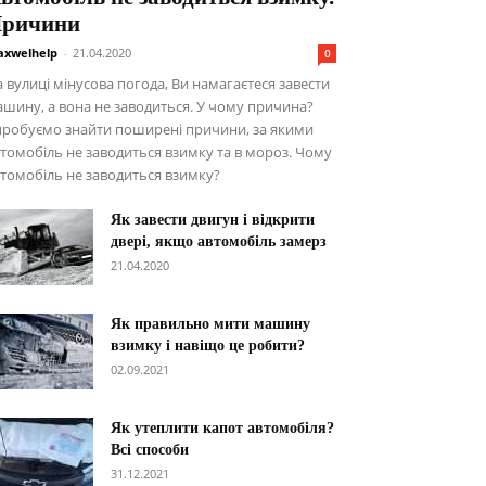
ричини
xwelhelp
-
21.04.2020
0
 вулиці мінусова погода, Ви намагаєтеся завести
шину, а вона не заводиться. У чому причина?
пробуємо знайти поширені причини, за якими
томобіль не заводиться взимку та в мороз. Чому
томобіль не заводиться взимку?
Як завести двигун і відкрити
двері, якщо автомобіль замерз
21.04.2020
Як правильно мити машину
взимку і навіщо це робити?
02.09.2021
Як утеплити капот автомобіля?
Всі способи
31.12.2021