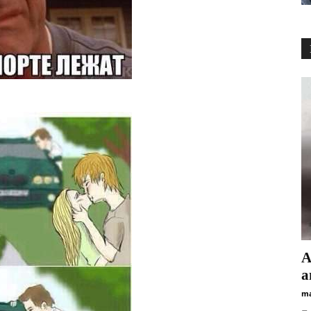
А
а
ma