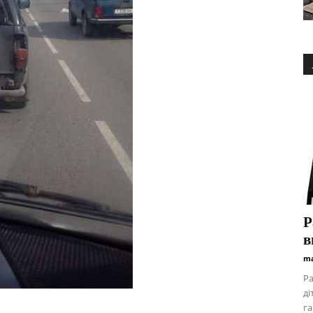
Р
в
ma
Ра
ді
га