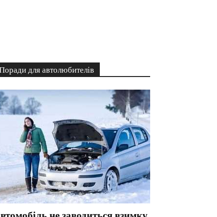
Поради для автолюбителів
втомобіль не заводиться взимку.