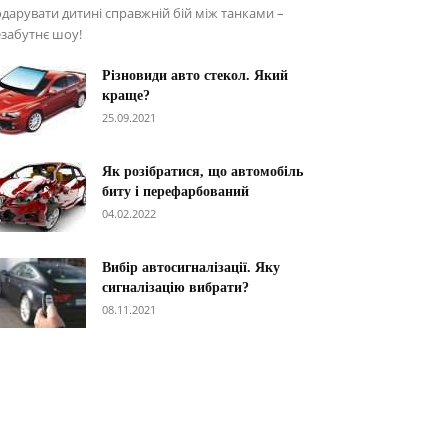
дарувати дитині справжній бій між танками –
забутнє шоу!
Різновиди авто стекол. Який
краще?
25.09.2021
Як розібратися, що автомобіль
биту і перефарбований
04.02.2022
Вибір автосигналізації. Яку
сигналізацію вибрати?
08.11.2021