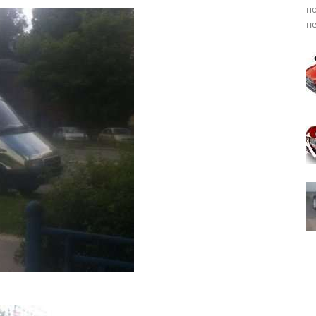
по
не