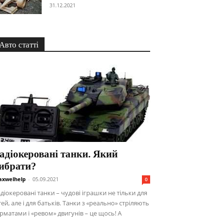
31.12.2021
Авто статті
адіокеровані танки. Який
ибрати?
xwelhelp
-
05.09.2021
0
діокеровані танки – чудові іграшки не тільки для
тей, але і для батьків. Танки з «реально» стріляють
рматами і «ревом» двигунів – це щось! А