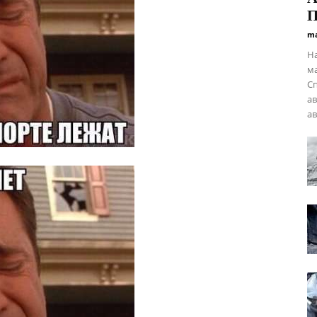
П
ma
На
ма
С
ав
ав