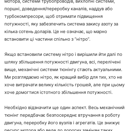
мотора, системи трубопроводів, вихлопні системи,
поршні, доведення/переробку каналів, наддув або
турбокомпресори, щоб отримати підвищення
потужності, яку забезпечить система закису азоту за
кілька сотень доларів. Це не означає, що марно
встановити ці частини спільно з “нітро”.
Якщо встановили систему нітро і вирішили йти далі по
шляху збільшення потужності двигуна, всі, перелічені
вище, механічні системи тюнінгу стають актуальними.
Ми розглядаємо нітро, як кращий вибір для тих, хто не
хоче витрачати велику кількість грошей, але при цьому
хоче домогтися істотного збільшення потужності.
Необхідно відзначити ще один аспект. Весь механічний
тюнінг передбачає безпосереднє втручання в роботу
двигуна, переробку його вузлів і агрегатів. Це знижує
ресурс мотора або веде до дорогих замінам таких