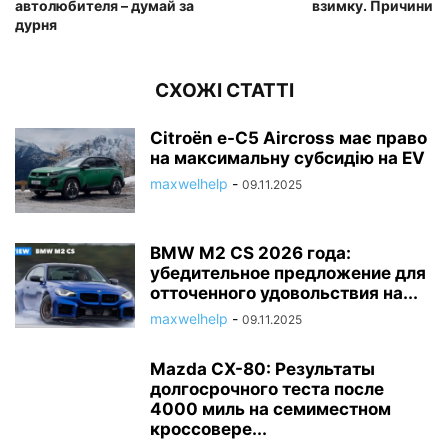
автолюбителя – думай за
взимку. Причини
дурня
СХОЖІ СТАТТІ
Citroën e-C5 Aircross має право
на максимальну субсидію на EV
maxwelhelp
-
09.11.2025
BMW M2 CS 2026 года:
убедительное предложение для
отточенного удовольствия на...
maxwelhelp
-
09.11.2025
Mazda CX-80: Результаты
долгосрочного теста после
4000 миль на семиместном
кроссовере...