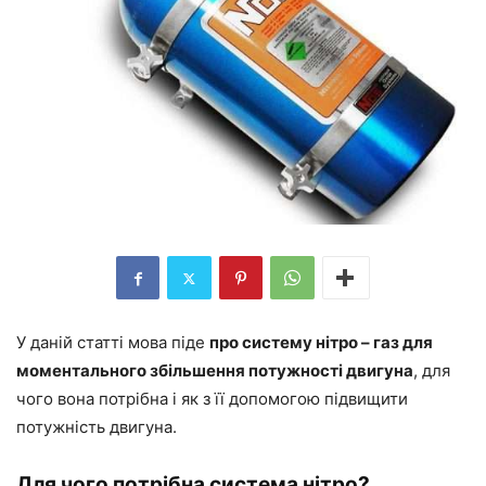
У даній статті мова піде
про систему нітро – газ для
моментального збільшення потужності двигуна
, для
чого вона потрібна і як з її допомогою підвищити
потужність двигуна.
Для чого потрібна система нітро?