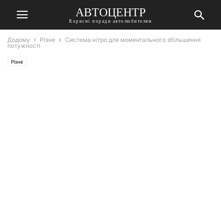
АВТОЦЕНТР
Корисні поради автолюбителям
Додому
Різне
Система нітро для моментального збільшення
потужності
Різне