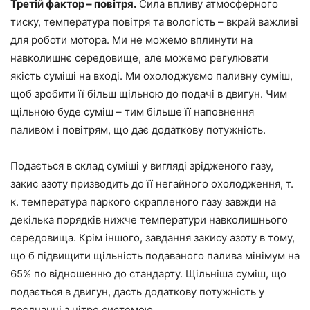
Третій фактор – повітря.
Сила впливу атмосферного
тиску, температура повітря та вологість – вкрай важливі
для роботи мотора. Ми не можемо вплинути на
навколишнє середовище, але можемо регулювати
якість суміші на вході. Ми охолоджуємо паливну суміш,
щоб зробити її більш щільною до подачі в двигун. Чим
щільною буде суміш – тим більше її наповнення
паливом і повітрям, що дає додаткову потужність.
Подається в склад суміші у вигляді зрідженого газу,
закис азоту призводить до її негайного охолодження, т.
к. температура паркого скрапленого газу завжди на
декілька порядків нижче температури навколишнього
середовища. Крім іншого, завдання закису азоту в тому,
що б підвищити щільність подаваного палива мінімум на
65% по відношенню до стандарту. Щільніша суміш, що
подається в двигун, дасть додаткову потужність у
поєднанні з нітро системою.