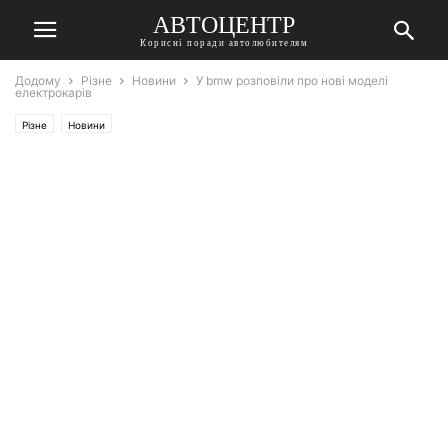
АВТОЦЕНТР
Корисні поради автолюбителям
Додому
Різне
Новини
У bmw розповіли про нові моделі
електрокарів
Різне
Новини