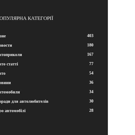
ОПУЛЯРНА КАТЕГОРІЇ
403
зне
180
овости
167
втоприколи
77
то статті
54
вто
36
овини
34
втомобили
30
оради для автолюбителів
28
ро автомобілі