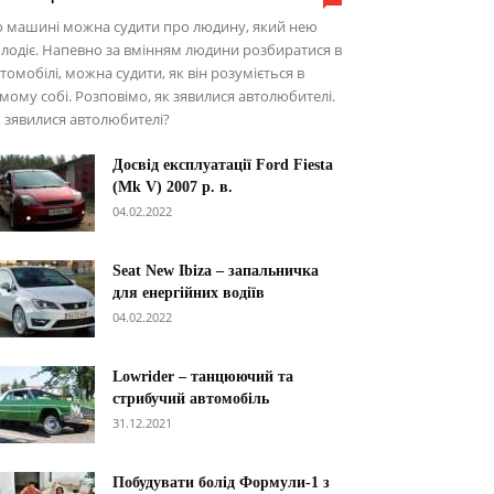
о машині можна судити про людину, який нею
лодіє. Напевно за вмінням людини розбиратися в
томобілі, можна судити, як він розуміється в
мому собі. Розповімо, як зявилися автолюбителі.
 зявилися автолюбителі?
Досвід експлуатації Ford Fiesta
(Mk V) 2007 р. в.
04.02.2022
Seat New Ibiza – запальничка
для енергійних водіїв
04.02.2022
Lowrider – танцюючий та
стрибучий автомобіль
31.12.2021
Побудувати болід Формули-1 з