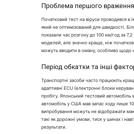
Проблема першого враженн
Початковий тест на віруси проводився в 
який не оптимізований для швидкості. Біл
показали час розгону до 100 км/год за 7,
моделей, але значно краще, ніж початков
можуть вводити в оману, особливо щодо н
Період обкатки та інші факто
Транспортні засоби часто працюють краще
адаптивні ECU (електронні блоки керуван
пробігу. Японський тестовий автомобіль м
автомобіль у США мав запас ходу лише 106
випробування можуть не відображати макс
такі як дорожні умови, тиск у шинах і нав
результати.