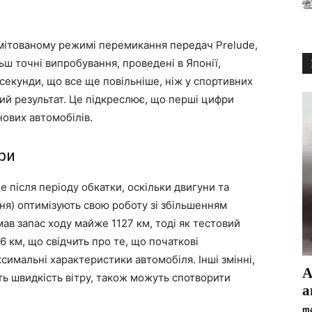
я
імітованому режимі перемикання передач Prelude,
ьш точні випробування, проведені в Японії,
2 секунди, що все ще повільніше, ніж у спортивних
ий результат. Це підкреслює, що перші цифри
ових автомобілів.
ри
 після періоду обкатки, оскільки двигуни та
ня) оптимізують свою роботу зі збільшенням
ав запас ходу майже 1127 км, тоді як тестовий
 км, що свідчить про те, що початкові
имальні характеристики автомобіля. Інші змінні,
А
іть швидкість вітру, також можуть спотворити
а
ma