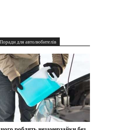
Поради для автолюбителів
 чого роблять незамерзайки без