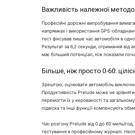
Важливість належної методол
Професійні дорожні випробування вимагаю
напрямках і використання GPS-обладнанн
тест фіксував лише час автомобіля в одно
Результат за 6,2 секунди, отриманий від а
має більший потенціал, ніж показали поча
Більше, ніж просто 0-60: цілі
Зрештою, оцінювати автомобіль виключно
Продуктивність Prelude може не зрівняти
перемогти їх у керованості та загальному
підвіска та інші функції компенсують обм
Час розгону Prelude від 0 до 60 миль/год
тестування в професійному журналі. Несп