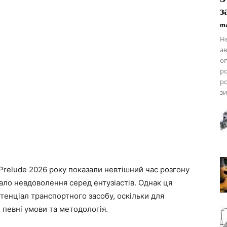
з
ma
Не
ав
оп
ро
ро
зи
Prelude 2026 року показали невтішний час розгону
ало невдоволення серед ентузіастів. Однак ця
енціал транспортного засобу, оскільки для
 певні умови та методологія.