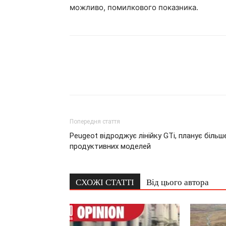
можливо, помилкового показника.
Попередня стаття
Peugeot відроджує лінійку GTi, планує більш
продуктивних моделей
СХОЖІ СТАТТІ
Від цього автора