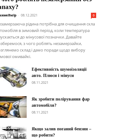
апаху?
xwelhelp
-
08.12.2021
0
замерзаюча рідина потрібна для очищення скла
томобіля в зимовий період, коли температура
ускається до мінусової позначки. Давайте
зберемося, з чого роблять незамерзайки,
зглянемо склад і дамо поради щодо вибору
мової омивайкі.
Ефективність шумоізоляції
авто. Плюси і мінуси
08.11.2021
Як зробити полірування фар
автомобіля?
08.11.2021
Якщо залив поганий бензин –
що робити?