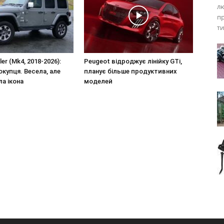
лю
пр
ти
er (Mk4, 2018-2026):
Peugeot відроджує лінійку GTi,
окупця. Весела, але
планує більше продуктивних
а ікона
моделей