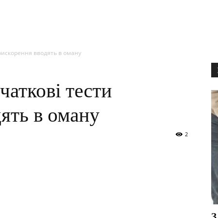
прискорення вводять в оману
чаткові тести
ять в оману
2
З