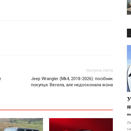
Наступна стаття
е
Jeep Wrangler (Mk4, 2018-2026): посібник
покупця. Весела, але недосконала ікона
У
я
ma
Лю
с