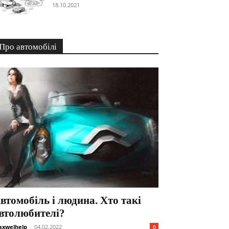
18.10.2021
Про автомобілі
втомобіль і людина. Хто такі
втолюбителі?
xwelhelp
-
04.02.2022
0