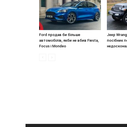
Ford продав би більше
Jeep Wrangl
автомобілів, якби не вбив Fiesta,
посібник п
Focus і Mondeo
недосконал