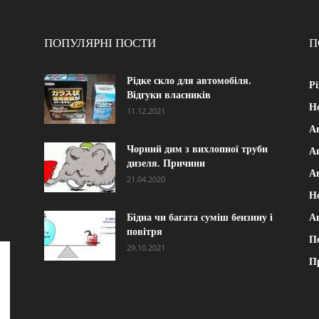
ПОПУЛЯРНІ ПОСТИ
П
Рідке скло для автомобіля.
Рі
Відгуки власників
Н
11.12.2021
А
Чорний дим з вихлопної труби
Ав
дизеля. Причини
А
21.04.2020
Н
Бідна чи багата суміш бензину і
А
повітря
П
29.10.2021
П