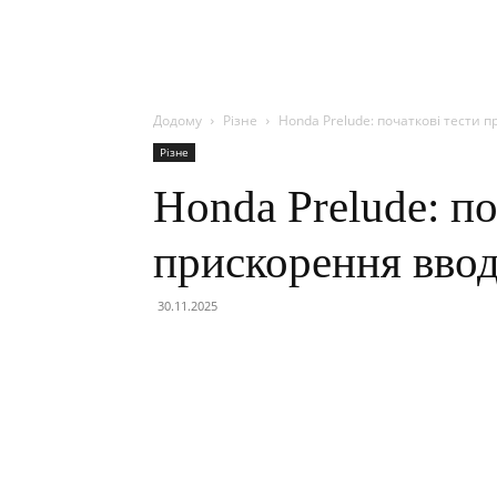
Додому
Різне
Honda Prelude: початкові тести 
Різне
Honda Prelude: по
прискорення ввод
30.11.2025