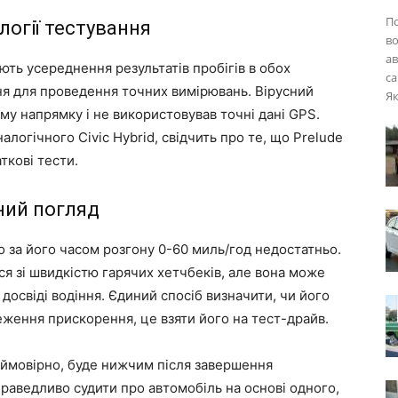
П
огії тестування
во
ав
ть усереднення результатів пробігів в обох
са
я для проведення точних вимірювань. Вірусний
Як
му напрямку і не використовував точні дані GPS.
налогічного Civic Hybrid, свідчить про те, що Prelude
ткові тести.
сний погляд
 за його часом розгону 0-60 миль/год недостатньо.
ся зі швидкістю гарячих хетчбеків, але вона може
 досвіді водіння. Єдиний спосіб визначити, чи його
еження прискорення, це взяти його на тест-драйв.
, ймовірно, буде нижчим після завершення
раведливо судити про автомобіль на основі одного,