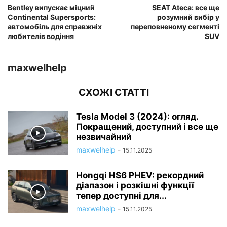
Bentley випускає міцний
SEAT Ateca: все ще
Continental Supersports:
розумний вибір у
автомобіль для справжніх
переповненому сегменті
любителів водіння
SUV
maxwelhelp
СХОЖІ СТАТТІ
Tesla Model 3 (2024): огляд.
Покращений, доступний і все ще
незвичайний
maxwelhelp
-
15.11.2025
Hongqi HS6 PHEV: рекордний
діапазон і розкішні функції
тепер доступні для...
maxwelhelp
-
15.11.2025