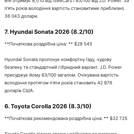
Він отримує 8,1/10 від iSeeCars і 83/100 від J.D. Power. За
п’ять років володіння вартість становитиме приблизно
36 043 долари.
7. Hyundai Sonata 2026 (8.2/10)
**Початкова роздрібна ціна: ** $28 545
Hyundai Sonata пропонує комфортну їзду, чудову
безпеку та стандартний гібридний варіант. J.D. Power
присуджує йому 83/100 загалом. Очікувана вартість
володіння протягом п’яти років становить 42 876
доларів США.
6. Toyota Corolla 2026 (8.3/10)
**Початкова рекомендована роздрібна ціна: ** $22 725
Toyota Corolla відома своєю надійністю та високою