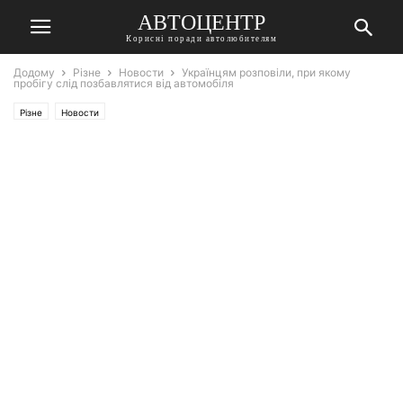
АВТОЦЕНТР
Корисні поради автолюбителям
Додому
Різне
Новости
Українцям розповіли, при якому
пробігу слід позбавлятися від автомобіля
Різне
Новости