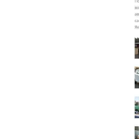
П
во
ав
са
Як