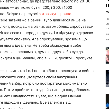
х автосалонах, де представлено всього по 20-30-
П
льше — це може бути і 200, і 300, і 1000
ma
 необхідне на ресурсі
автовыкуп срочно
.
На
 себе заганяємо в рамки. Тупо дивимося лише на
ма
лієнт, посидівши в різних автомобілях, спробувавши
С
змінює свою попередню думку. І в підсумку відкриває
ав
купувати спочатку. Але спробувавши, зрозумів що
ав
ля нього ідеальна. Не треба обмежувати себе
ормовані рекламою, думкою друзів або сусіда.
осидіти в цій машині, або в іншій, десятої – пробуйте,
— значить так і є. І не потрібно переконувати себе в
слухайте себе. Довіртеся своїм внутрішнім
млений вибір, потрібно постаратися максимально
іс. Потім зробити тест-драйв тих, що сподобалися.
жимах і швидкостях. Буває, що в одній машині
тя підходить ідеально. Все залежить від
 тест-драйв.