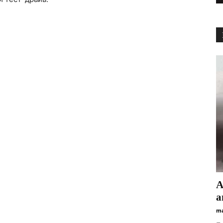
А
а
ma