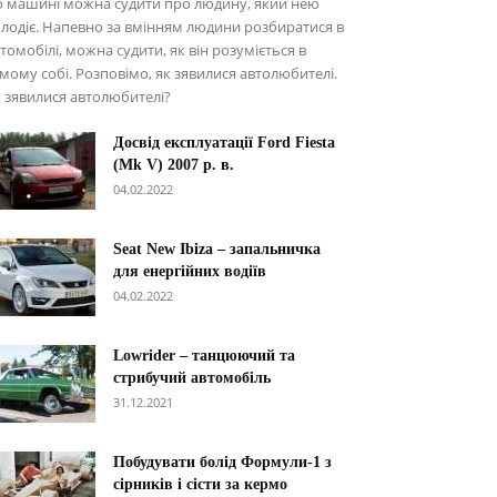
о машині можна судити про людину, який нею
лодіє. Напевно за вмінням людини розбиратися в
томобілі, можна судити, як він розуміється в
мому собі. Розповімо, як зявилися автолюбителі.
 зявилися автолюбителі?
Досвід експлуатації Ford Fiesta
(Mk V) 2007 р. в.
04.02.2022
Seat New Ibiza – запальничка
для енергійних водіїв
04.02.2022
Lowrider – танцюючий та
стрибучий автомобіль
31.12.2021
Побудувати болід Формули-1 з
сірників і сісти за кермо