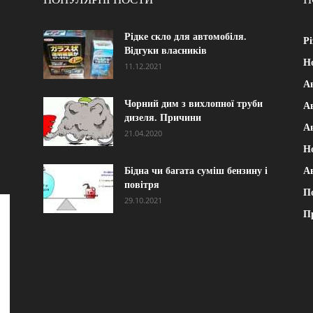
Рідке скло для автомобіля.
Рі
Відгуки власників
Н
11.12.2021
А
Чорний дим з вихлопної труби
Ав
дизеля. Причини
А
21.04.2020
Н
Бідна чи багата суміш бензину і
А
повітря
П
29.10.2021
П