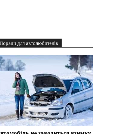
Поради для автолюбителів
втомобіль не заводиться взимку.