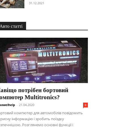
31.12.2021
Авто статті
авіщо потрібен бортовий
омпютер Multitronics?
xwelhelp
-
21.04.2020
0
ртовий компютер для автомобілів повідомить
рисну інформацію і зробить поїздку
зпечнішою. Розглянемо основні функції і