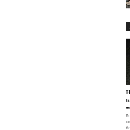
Н
к
ma
Бо
ко
бе