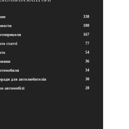
338
зне
180
овости
167
втоприколи
77
то статті
54
вто
36
овини
34
втомобили
30
оради для автолюбителів
28
ро автомобілі