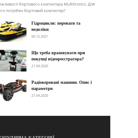
жливості бортового компютера Multitronics. Для
ого потрібен бортовий компютер?
Гідроцикли: переваги та
недоліки
06.12.2021
Що треба враховувати при
покупці відеореєстратора?
21.04.2020
Радіокеровані машини. Опис і
параметри
21.04.2020
ОПУЛЯРНА КАТЕГОРІЇ