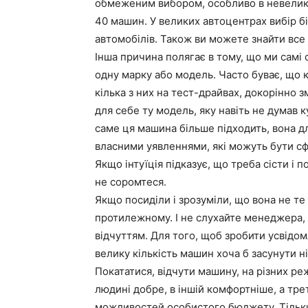
обмеженим вибором, особливо в невелики
40 машин. У великих автоцентрах вибір бі
автомобілів. Також ви можете знайти все
Інша причина полягає в тому, що ми самі
одну марку або модель. Часто буває, що к
кілька з них на тест-драйвах, докорінно 
для себе ту модель, яку навіть не думав 
саме ця машина більше підходить, вона д
власними уявленнями, які можуть бути сф
Якщо інтуїція підказує, що треба сісти і п
не соромтеся.
Якщо посиділи і зрозуміли, що вона не те 
протилежному. І не слухайте менеджера, 
відчуттям. Для того, щоб зробити усвідо
велику кількість машин хоча б засунути н
Покататися, відчути машину, на різних ре
людині добре, в іншій комфортніше, а тре
можливостей особистого бюджету. Тільки