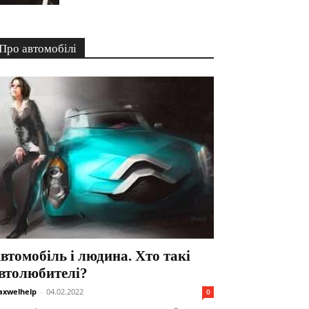
Про автомобілі
втомобіль і людина. Хто такі
втолюбителі?
xwelhelp
-
04.02.2022
0