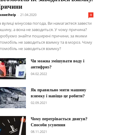
ричини
xwelhelp
-
21.04.2020
0
 вулиці мінусова погода, Ви намагаєтеся завести
шину, а вона не заводиться. У чому причина?
пробуємо знайти поширені причини, за якими
томобіль не заводиться взимку та в мороз. Чому
томобіль не заводиться взимку?
Чи можна змішувати воду і
антифриз?
04.02.2022
Як правильно мити машину
взимку і навіщо це робити?
02.09.2021
Чому перегрівається двигун?
Способи усунення
08.11.2021