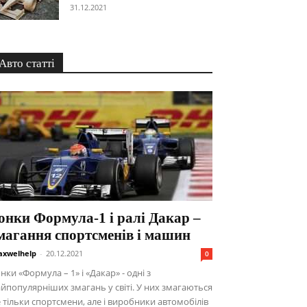
31.12.2021
Авто статті
онки Формула-1 і ралі Дакар –
магання спортсменів і машин
xwelhelp
-
20.12.2021
0
нки «Формула – 1» і «Дакар» - одні з
йпопулярніших змагань у світі. У них змагаються
 тільки спортсмени, але і виробники автомобілів