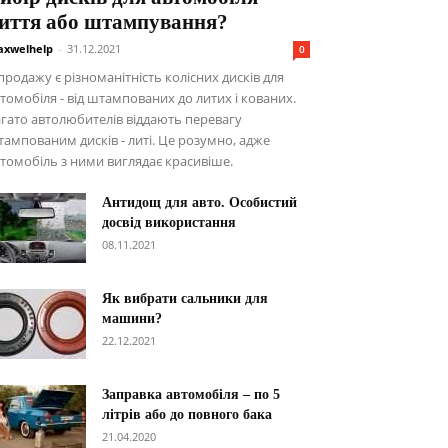
иття або штампування?
xwelhelp
-
31.12.2021
0
продажу є різноманітність колісних дисків для
томобіля - від штампованих до литих і кованих.
гато автолюбителів віддають перевагу
ампованим дисків - литі. Це розумно, адже
томобіль з ними виглядає красивіше.
Антидощ для авто. Особистий
досвід використання
08.11.2021
Як вибрати сальники для
машини?
22.12.2021
Заправка автомобіля – по 5
літрів або до повного бака
21.04.2020