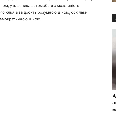
ном, у власника автомобіля є можливість
ого ключа за досить розумною ціною, оскільки
демократичною ціною.
А
а
ma