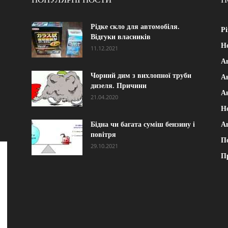
Рідке скло для автомобіля.
Рі
Відгуки власників
Н
11.12.2021
А
Чорний дим з вихлопної труби
Ав
дизеля. Причини
А
21.04.2020
Н
Бідна чи багата суміш бензину і
А
повітря
П
29.10.2021
П