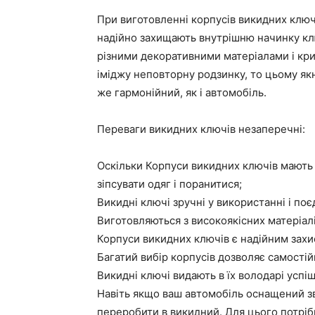
При виготовленні корпусів викидних ключ
надійно захищають внутрішню начинку кл
різними декоративними матеріалами і кр
іміджу неповторну родзинку, то цьому я
же гармонійний, як і автомобіль.
Переваги викидних ключів незаперечні:
Оскільки Корпуси викидних ключів мають
зіпсувати одяг і поранитися;
Викидні ключі зручні у використанні і поєд
Виготовляються з високоякісних матеріалі
Корпуси викидних ключів є надійним захи
Багатий вибір корпусів дозволяє самості
Викидні ключі видають в їх володарі успі
Навіть якщо ваш автомобіль оснащений 
переробити в викидний. Для цього потріб