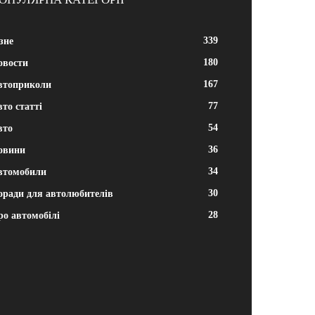
339
зне
180
овости
167
втоприколи
77
то статті
54
вто
36
овини
34
втомобили
30
оради для автолюбителів
28
ро автомобілі