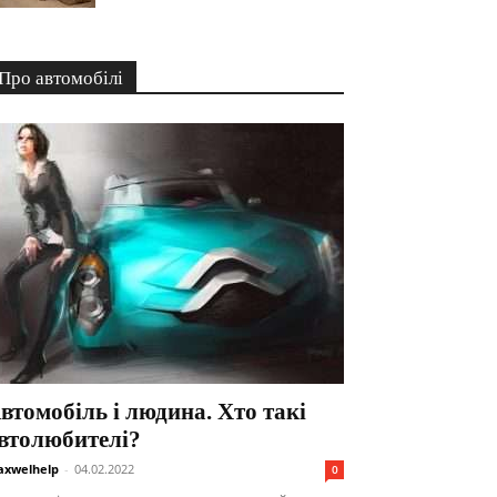
Про автомобілі
втомобіль і людина. Хто такі
втолюбителі?
xwelhelp
-
04.02.2022
0