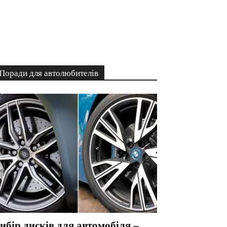
Поради для автолюбителів
ибір дисків для автомобіля –