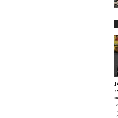
Г
з
ma
Го
на
не