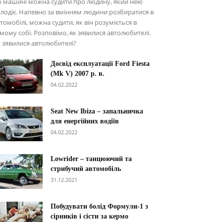
о машині можна судити про людину, який нею
лодіє. Напевно за вмінням людини розбиратися в
томобілі, можна судити, як він розуміється в
мому собі. Розповімо, як зявилися автолюбителі.
 зявилися автолюбителі?
Досвід експлуатації Ford Fiesta
(Mk V) 2007 р. в.
04.02.2022
Seat New Ibiza – запальничка
для енергійних водіїв
04.02.2022
Lowrider – танцюючий та
стрибучий автомобіль
31.12.2021
Побудувати болід Формули-1 з
сірників і сісти за кермо