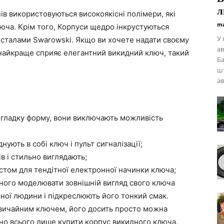
л
ів використовуються високоякісні полімери, які
ma
юча. Крім того, Корпуси щедро інкрустуються
У 
исталами Swarowski. Якщо ви хочете надати своєму
ав
кнайкраще сприяє елегантний викидний ключ, такий
Ба
шт
ав
 гладку форму, вони виключають можливість
нують в собі ключ і пульт сигналізації;
в і стильно виглядають;
стом для тендітної електронної начинки ключа;
йного моделювати зовнішній вигляд свого ключа
шної людини і підкреслюють його тонкий смак.
звичайним ключем, його досить просто можна
но всього лише купити корпус викидного ключа,