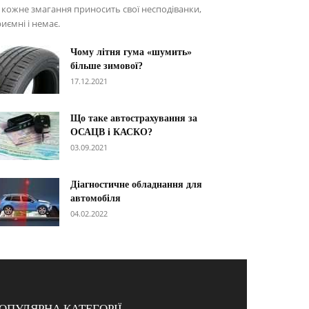
 кожне змагання приносить свої несподіванки,
иємні і немає.
Чому літня гума «шумить»
більше зимової?
17.12.2021
Що таке автострахування за
ОСАЦВ і КАСКО?
03.09.2021
Діагностичне обладнання для
автомобіля
04.02.2022
ОПУЛЯРНА КАТЕГОРІЇ