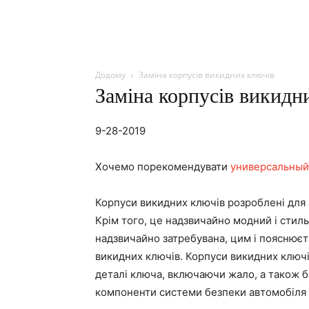
Додому
Заміна корпусів викидних ключів
Заміна корпусів викидн
9-28-2019
Хочемо порекомендувати
универсальный
Корпуси викидних ключів розроблені для 
Крім того, це надзвичайно модний і стил
надзвичайно затребувана, цим і пояснюєт
викидних ключів. Корпуси викидних ключ
деталі ключа, включаючи жало, а також бр
компоненти системи безпеки автомобіля 