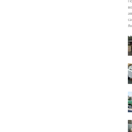
П
во
ав
са
Як