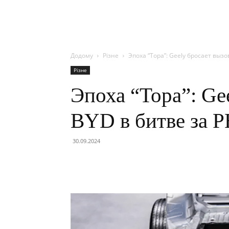
Додому
Різне
Эпоха “Торa”: Geely бросает выз
Різне
Эпоха “Торa”: Ge
BYD в битве за 
30.09.2024