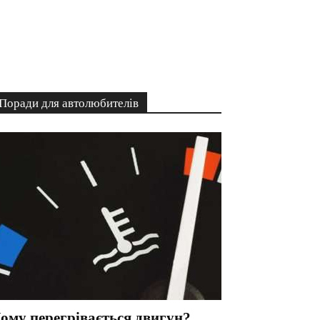
Поради для автолюбителів
ому перегрівається двигун?