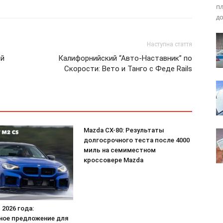
пл
до
Наступна стаття
ый
Калифорнийский “Авто-Наставник” по
Скорости: Вето и Танго с Феде Rails
Mazda CX-80: Результаты
долгосрочного теста после 4000
миль на семиместном
кроссовере Mazda
2026 года:
ное предложение для