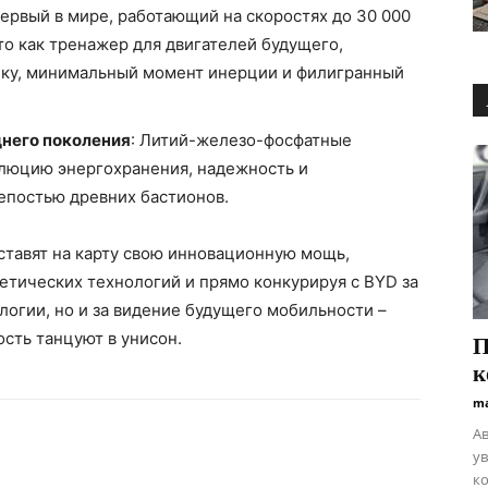
Первый в мире, работающий на скоростях до 30 000
Это как тренажер для двигателей будущего,
ку, минимальный момент инерции и филигранный
днего поколения
: Литий-железо-фосфатные
люцию энергохранения, надежность и
епостью древних бастионов.
и ставят на карту свою инновационную мощь,
гетических технологий и прямо конкурируя с BYD за
ологии, но и за видение будущего мобильности –
ость танцуют в унисон.
П
к
ma
А
ув
ко