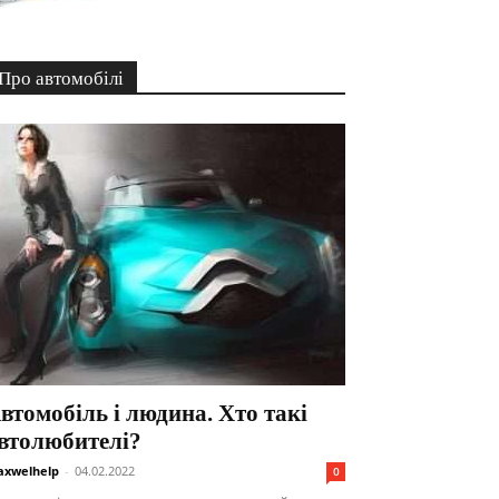
Про автомобілі
втомобіль і людина. Хто такі
втолюбителі?
xwelhelp
-
04.02.2022
0