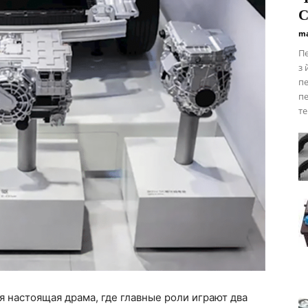
С
ma
Пе
з 
пе
пе
те
тся настоящая драма, где главные роли играют два