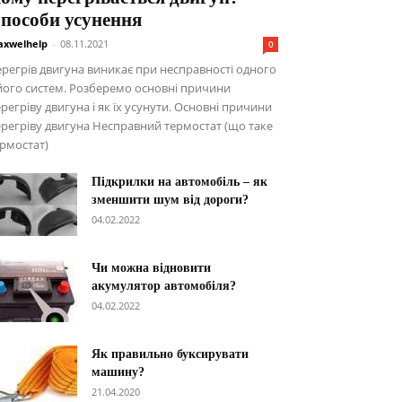
пособи усунення
xwelhelp
-
08.11.2021
0
регрів двигуна виникає при несправності одного
його систем. Розберемо основні причини
регріву двигуна і як їх усунути. Основні причини
регріву двигуна Несправний термостат (що таке
рмостат)
Підкрилки на автомобіль – як
зменшити шум від дороги?
04.02.2022
Чи можна відновити
акумулятор автомобіля?
04.02.2022
Як правильно буксирувати
машину?
21.04.2020