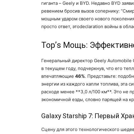
гиганта – Geely и BYD. Недавно BYD заяв
ревением бросив вызов сопернику: “Смири
мощным ударом своего нового поколения 
просто ответ, этоdeclaration войны в обл
Тор’s Мощь: Эффективн
Генеральный директор Geely Automobile 
в текущем году, подчеркнув, что его теп
впечатляющие
46%
. Представьте: подоб
энергии из каждого капли топлива, эта с
расходе менее **3,0 л/100 км**. Это не 
экономичной езды, словно парящей на кр
Galaxy Starship 7: Первый Хр
Сцену для этого технологического шеде