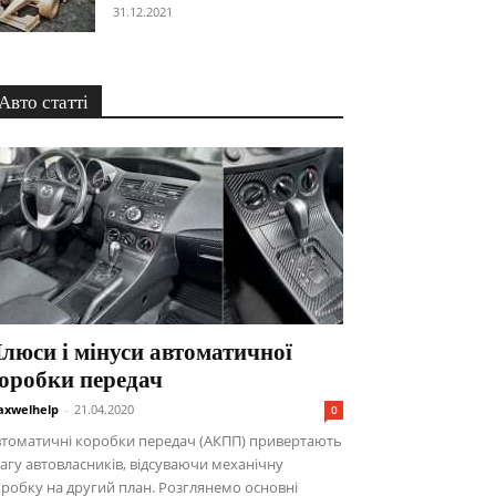
31.12.2021
Авто статті
люси і мінуси автоматичної
оробки передач
xwelhelp
-
21.04.2020
0
втоматичні коробки передач (АКПП) привертають
агу автовласників, відсуваючи механічну
робку на другий план. Розглянемо основні