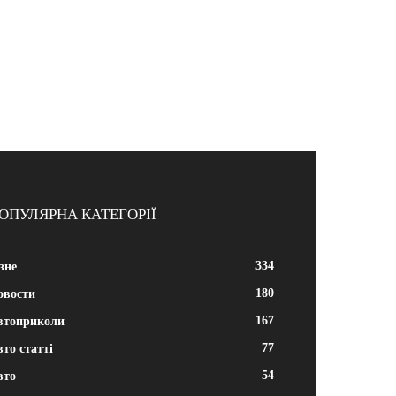
ОПУЛЯРНА КАТЕГОРІЇ
334
зне
180
овости
167
втоприколи
77
то статті
54
вто