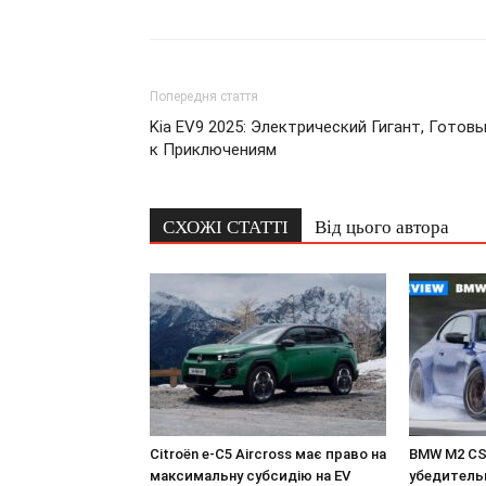
Попередня стаття
Kia EV9 2025: Электрический Гигант, Готов
к Приключениям
СХОЖІ СТАТТІ
Від цього автора
Citroën e-C5 Aircross має право на
BMW M2 CS 
максимальну субсидію на EV
убедитель