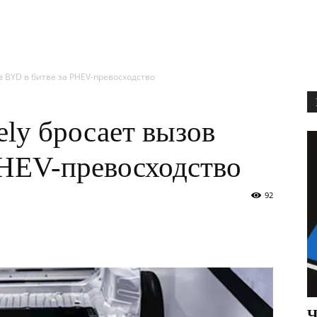
ов BYD в битве за PHEV-превосходство
ely бросает вызов
PHEV-превосходство
92
Ч