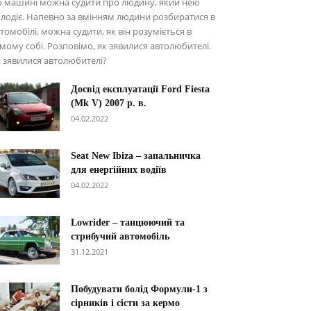
о машині можна судити про людину, який нею
лодіє. Напевно за вмінням людини розбиратися в
томобілі, можна судити, як він розуміється в
мому собі. Розповімо, як зявилися автолюбителі.
 зявилися автолюбителі?
Досвід експлуатації Ford Fiesta
(Mk V) 2007 р. в.
04.02.2022
Seat New Ibiza – запальничка
для енергійних водіїв
04.02.2022
Lowrider – танцюючий та
стрибучий автомобіль
31.12.2021
Побудувати болід Формули-1 з
сірників і сісти за кермо