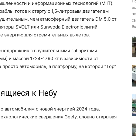
П
шленности и информационных технологий (MIIT).
во
абль, готов к старту с 1,5-литровым двигателем
ав
ушительным, чем атмосферный двигатель DM 5.0 от
са
Як
уляторы SVOLT или Sunwoda Electronic литий-
е энергию для стремительных вылетов.
й внедорожник с внушительными габаритами
мм) и массой 1724-1790 кг в зависимости от
 просто автомобиль, а платформу, на которой “Тор”
мящиеся к Небу
о автомобилям с новой энергией 2024 года,
 технологические свершения Geely, словно открывая