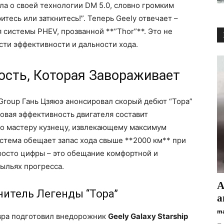
ила о своей технологии DM 5.0, словно громким
тесь или заткнитесь!”. Теперь Geely отвечает –
системы PHEV, прозванной **”Thor”**. Это не
асти эффективности и дальности хода.
ость, Которая Завораживает
Group Гань Цзяюэ анонсировал скорый дебют “Торa”
ловая эффективность двигателя составит
но мастеру кузнецу, извлекающему максимум
истема обещает запас хода свыше **2000 км** при
просто цифры – это обещание комфортной и
ыльях прогресса.
А
анитель Легенды “Торa”
а
ma
вра подготовил внедорожник
Geely Galaxy Starship