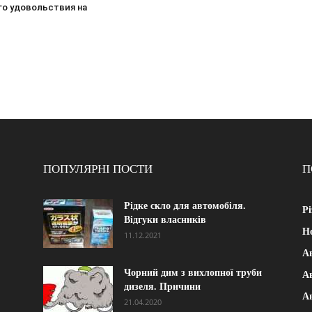
го удовольствия на
ПОПУЛЯРНІ ПОСТИ
П
Рідке скло для автомобіля.
Рі
Відгуки власників
Н
11.12.2021
А
Чорний дим з вихлопної труби
Ав
дизеля. Причини
А
21.04.2020