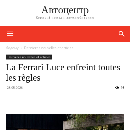
Автоцентр
Корисні поради автолюбителям
Додому
Dernières nouvelles et articles
Dernières nouvelles et articles
La Ferrari Luce enfreint toutes
les règles
28.05.2026
16