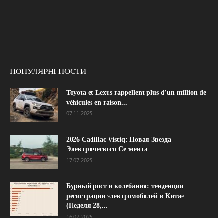
ПОПУЛЯРНІ ПОСТИ
Toyota et Lexus rappellent plus d’un million de
véhicules en raison...
07.11.2025
2026 Cadillac Vistiq: Новая Звезда
Электрического Сегмента
17.07.2025
Бурный рост и колебания: тенденции
регистрации электромобилей в Китае
(Неделя 28,...
16.07.2025