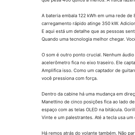
A bateria embala 122 kWh em uma rede de 80
carregamento rápido atinge 350 kW. Adicio
E aqui está um detalhe que as pessoas sente
Quando uma tecnologia melhor chegar. Você
O som é outro ponto crucial. Nenhum áudio f
acelerômetro fica no eixo traseiro. Ele capt
Amplifica isso. Como um captador de guitar
você pressiona com força.
Dentro da cabine há uma mudança em direçã
Manettino de cinco posições fica ao lado d
espaço com as telas OLED na bitácula. Goril
Vinte e um palestrantes. Até a tecla usa um
Há remos atrás do volante também. Não pa