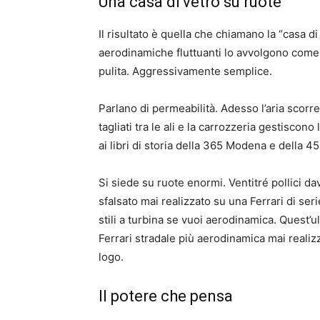
Una casa di vetro su ruote
Il risultato è quella che chiamano la “casa d
aerodinamiche fluttuanti lo avvolgono come 
pulita. Aggressivamente semplice.
Parlano di permeabilità. Adesso l’aria scorre 
tagliati tra le ali e la carrozzeria gestiscon
ai libri di storia della 365 Modena e della 458
Si siede su ruote enormi. Ventitré pollici da
sfalsato mai realizzato su una Ferrari di ser
stili a turbina se vuoi aerodinamica. Quest’ul
Ferrari stradale più aerodinamica mai realizza
logo.
Il potere che pensa