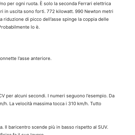
no per ogni ruota. È solo la seconda Ferrari elettrica
ri in uscita sono forti. 772 kilowatt. 990 Newton metri
la riduzione di picco dell’asse spinge la coppia delle
Probabilmente lo è.
onnette l’asse anteriore.
 CV per alcuni secondi. I numeri seguono l’esempio. Da
m/h. La velocità massima tocca i 310 km/h. Tutto
 Il baricentro scende più in basso rispetto al SUV.
sica fa il suo lavoro.