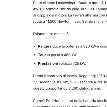
Sotto ci sono i macchinari. Quattro motori. U
AWD. Il primo è l’ibrido plug-in SF90. I nume
di coppia dai motori. La Ferrari afferma che 
ruote a 11.500 Newton metri. Sembra folle. 
Esistono tre modalità.
Range
riduce la potenza a 320 kW e disc
Tour
lo porta a 460 kW.
Prestazioni
sblocca 725 kW.
Premi il controllo di lancio. Raggiungi 1050
2,5 secondi a 100 km/h. 6,8 secondi a 200 k
questo trasportando 2.260 chilogrammi.
Come? Posizionamento della batteria scarica.
Gira come se pesasse 400 chili in meno. La fi