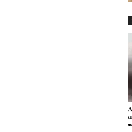
А
а
ma