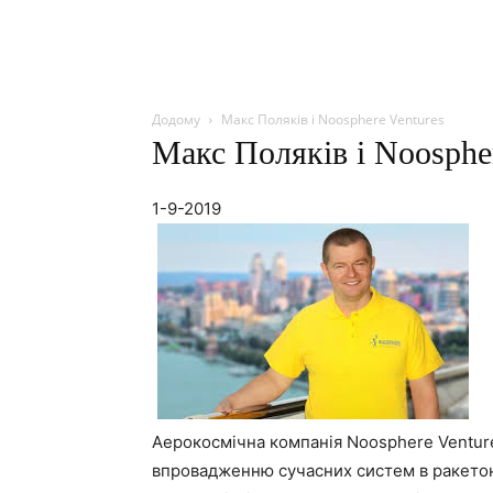
Додому
Макс Поляків і Noosphere Ventures
Макс Поляків і Noospher
1-9-2019
Аерокосмічна компанія Noosphere Venture
впровадженню сучасних систем в ракетонос