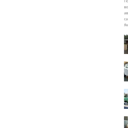
П
во
ав
са
Як