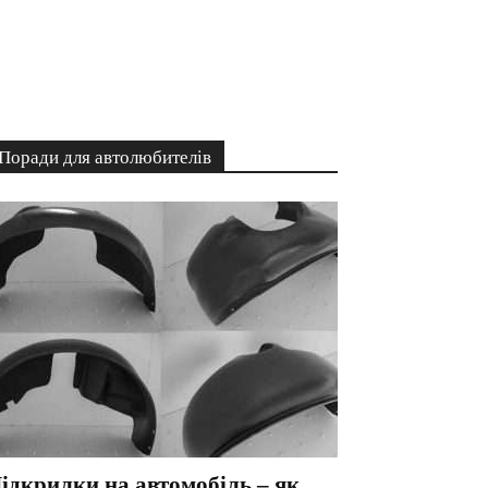
Поради для автолюбителів
ідкрилки на автомобіль – як