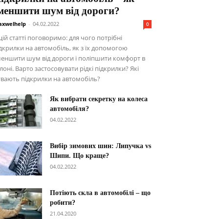
меншити шум від дороги?
xwelhelp
-
04.02.2022
0
цій статті поговоримо: для чого потрібні
дкрилки на автомобіль, як з їх допомогою
еншити шум від дороги і поліпшити комфорт в
лоні. Варто застосовувати рідкі підкрилки? Які
вають підкрилки на автомобіль?
Як вибрати секретку на колеса
автомобіля?
04.02.2022
Вибір зимових шин: Липучка vs
Шипи. Що краще?
04.02.2022
Потіють скла в автомобілі – що
робити?
21.04.2020