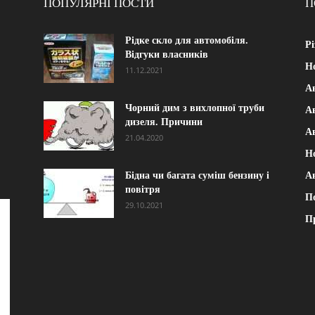
ПОПУЛЯРНІ ПОСТИ
П
Рідке скло для автомобіля.
Рі
Відгуки власників
Н
11.12.2021
А
Чорний дим з вихлопної труби
Ав
дизеля. Причини
А
21.04.2020
Н
Бідна чи багата суміш бензину і
А
повітря
П
29.10.2021
П