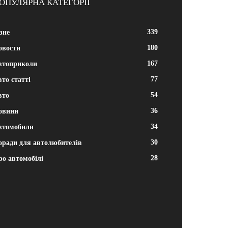
ОПУЛЯРНА КАТЕГОРІЇ
339
зне
180
овости
167
втоприколи
77
то статті
54
вто
36
овини
34
втомобили
30
оради для автолюбителів
28
ро автомобілі