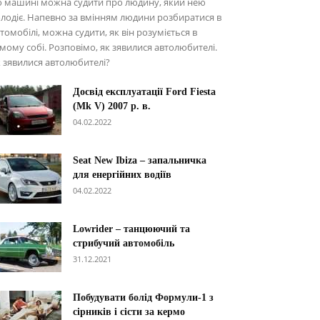
о машині можна судити про людину, який нею
лодіє. Напевно за вмінням людини розбиратися в
томобілі, можна судити, як він розуміється в
мому собі. Розповімо, як зявилися автолюбителі.
 зявилися автолюбителі?
Досвід експлуатації Ford Fiesta
(Mk V) 2007 р. в.
04.02.2022
Seat New Ibiza – запальничка
для енергійних водіїв
04.02.2022
Lowrider – танцюючий та
стрибучий автомобіль
31.12.2021
Побудувати болід Формули-1 з
сірників і сісти за кермо