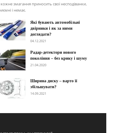
 кожне змагання приносить свої несподіванки,
иємні і немає.
Які бувають автомобільні
двірники і як за ними
доглядати?
04.12.2021
Радар-детектори нового
покоління – без крику і шуму
21.04.2020
Ширина диску – варто її
збільшувати?
14.09.2021