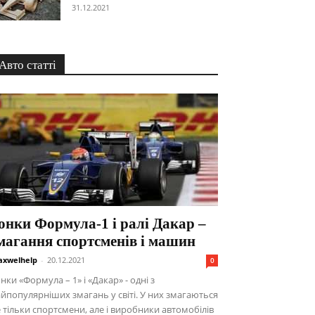
31.12.2021
Авто статті
онки Формула-1 і ралі Дакар –
магання спортсменів і машин
xwelhelp
-
20.12.2021
0
нки «Формула – 1» і «Дакар» - одні з
йпопулярніших змагань у світі. У них змагаються
 тільки спортсмени, але і виробники автомобілів