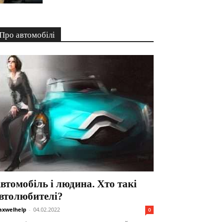
Про автомобілі
втомобіль і людина. Хто такі
втолюбителі?
xwelhelp
-
04.02.2022
0