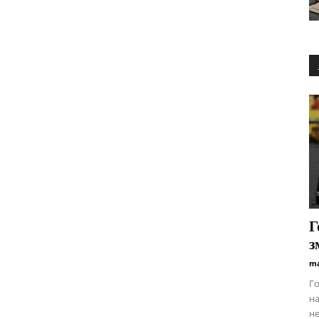
Г
з
ma
Го
на
не