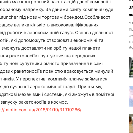
ляків має контрольний пакет акцій даної компанії і
з
 обраному напрямку. За даними сайту компанія буде
ma
 Launcher під новим торговим брендом.Особливості
У 
рацює велика кількість висококваліфікованих
пі
від роботи в аерокосмічній галузі. Основа діяльності
зм
огій, які допоможуть створювати економічні та
са
 зможуть доставляти на орбіту нашої планети
бу
ення ракетоносіїв ґрунтується на передових
біту нові супутники різного призначення в самі
едових ракетоносіїв повністю враховується минулий
тників. У перспективі компанія планує займатися і
я до сучасної аерокосмічної галузі. При цьому,
даткові механізми і системи, які зможуть в помітної
запуску ракетоносіїв в космос.
s://minfin.com.ua/2018/01/19/31919266/