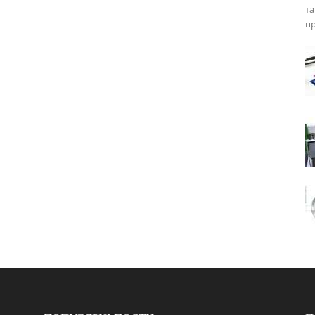
та
пр