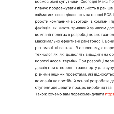
космос різні супутники. Сьогодні Макс По
планує продовжувати діяльність в раніше
займатися свою діяльність на основі EOS
роботи компанииНа сьогодні в компанії п
фахівців, які мають тривалий за часом дос
компанії полягає в розробці нових технол
максимально ефективні ракетоносії. Вони
різноманітні вантажі. В основному, створ
технологіях, які дозволять виводити на ор
короткі часові терміни.При розробці пер
досвід при створенні транспорту для супу
різними іншими проектами, які відносятьс
компанія на постійній основі розробляє до
ступеня здешевити процес виробництва і 
Також хочемо вам порекомендувати
http