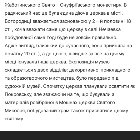
Жаботинського Свято – Онуфріївського монастиря. В
радянський час це була єдина діюча церква в місті.
Богородиці вважається заснованою у 2 – й половині 18
ст. , хоча вважати саме цю церкву в селі Нечаевка
побудованої саме тоді буде не зовсім правильно.
Адже вигляд, близький до сучасного, вона прийняла на
початку 20 ст. ), а до цього, швидше за все на цьому
місці існувала інша церква. Експозиція музею
складається з двох відділів: декоративно-прикладного
та образотворчого мистецтва. було передано під
художній музей. Спочатку церква планували освятити як
Покровську, але зважаючи на те, що будували з
матеріалів розібраної в Мошнах церкви Святого
Миколая, побудований храм також присвятили цьому
святому.