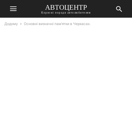
АВТОЦЕНТР
Корисні поради автолюбителям
Додому
Основні визначні пам’ятки в Черкасах.