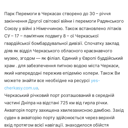
Парк Перемоги в Черкасах створено до 30 – річчя
закінчення Другої світової війни і перемоги Радянського
Союзу у війні з Німеччиною. Також встановлено літаків
СУ – 17 – пам’ятник подвигу 8 – ої Черкаської
гвардійської бомбардувальної дивізії. Спочатку заклад
діяв як відділ Черкаського обласного краєзнавчого
музею, згодом — як філіал. Єдиний у Європі буддійський
храм . для забезпечення питною водою міста Черкаси,
який напередодні пережив епідемію холери. Також Ви
можете знайти все необхідне на ресурсі
yes-
cherkasy.com.ua
.
Черкаський річковий порт розташований в середній
частині Дніпра на відстані 725 км від гирла річки.
Акваторія порту захищена хвилезахисною дамбою. Захід
суден в акваторію порту здійснюється через верхній
вхід протягом всієї навігації. знаходилося обійстя