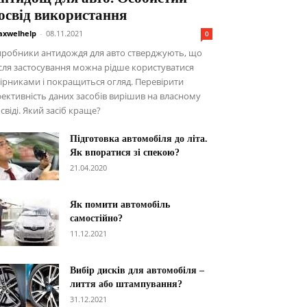
освід використання
xwelhelp
-
08.11.2021
0
иробники антидождя для авто стверджують, що
сля застосування можна рідше користуватися
ірниками і покращиться огляд. Перевірити
ективність даних засобів вирішив на власному
свіді. Який засіб краще?
Підготовка автомобіля до літа.
Як впоратися зі спекою?
21.04.2020
Як помити автомобіль
самостійно?
11.12.2021
Вибір дисків для автомобіля –
лиття або штампування?
31.12.2021