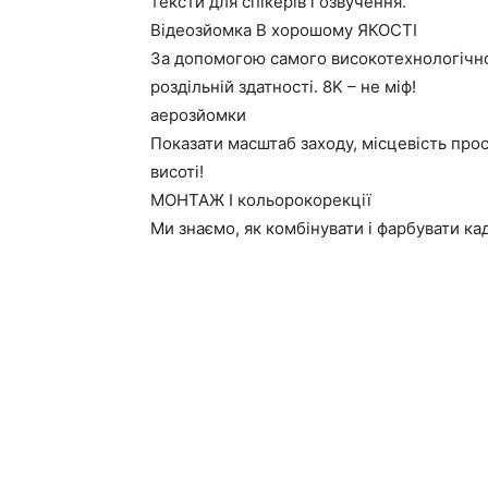
тексти для спікерів і озвучення.
Відеозйомка В хорошому ЯКОСТІ
За допомогою самого високотехнологічно
роздільній здатності. 8K – не міф!
аерозйомки
Показати масштаб заходу, місцевість прос
висоті!
МОНТАЖ І кольорокорекції
Ми знаємо, як комбінувати і фарбувати ка