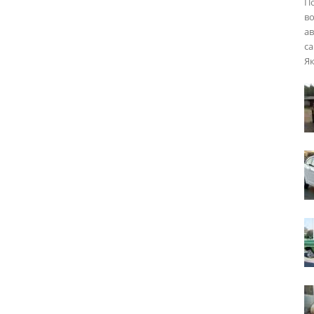
П
во
ав
са
Як