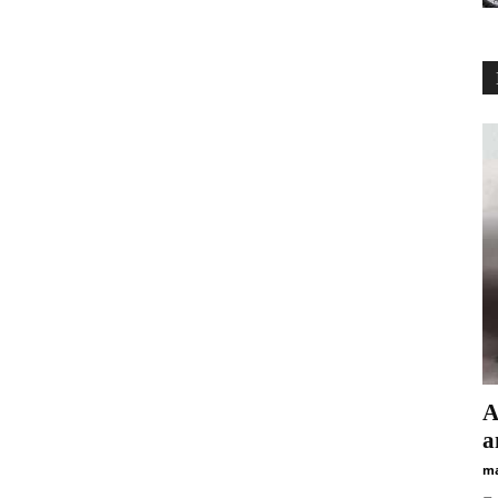
А
а
ma