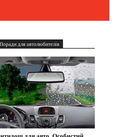
Поради для автолюбителів
нтидощ для авто. Особистий