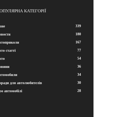
ОПУЛЯРНА КАТЕГОРІЇ
339
зне
180
овости
167
втоприколи
77
то статті
54
вто
36
овини
34
втомобили
30
оради для автолюбителів
28
ро автомобілі