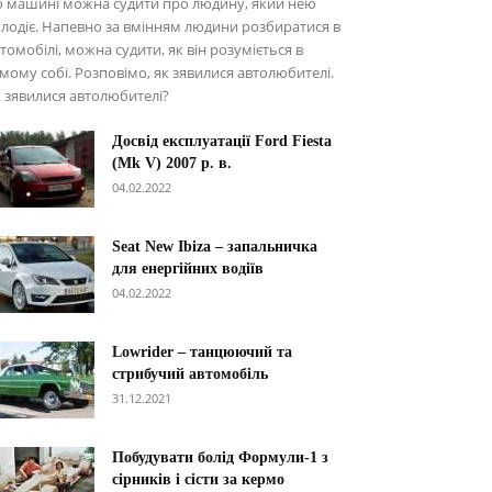
о машині можна судити про людину, який нею
лодіє. Напевно за вмінням людини розбиратися в
томобілі, можна судити, як він розуміється в
мому собі. Розповімо, як зявилися автолюбителі.
 зявилися автолюбителі?
Досвід експлуатації Ford Fiesta
(Mk V) 2007 р. в.
04.02.2022
Seat New Ibiza – запальничка
для енергійних водіїв
04.02.2022
Lowrider – танцюючий та
стрибучий автомобіль
31.12.2021
Побудувати болід Формули-1 з
сірників і сісти за кермо