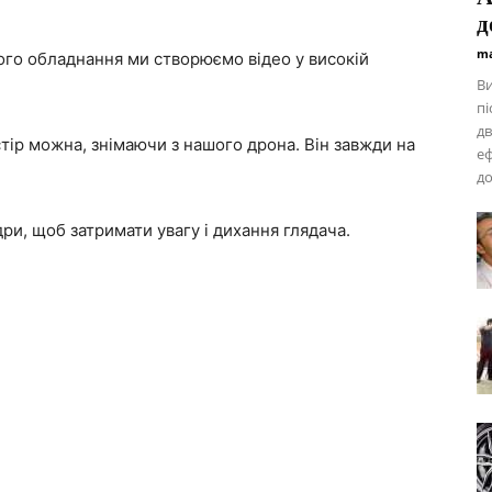
д
ma
го обладнання ми створюємо відео у високій
В
пі
дв
тір можна, знімаючи з нашого дрона. Він завжди на
еф
до
дри, щоб затримати увагу і дихання глядача.