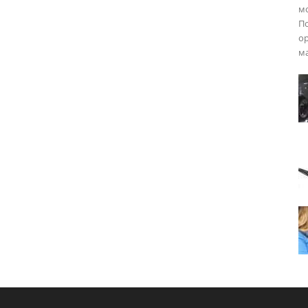
мо
По
ор
ма