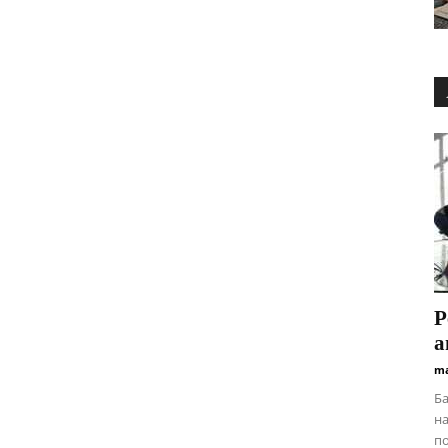
Р
а
ma
Ба
на
по