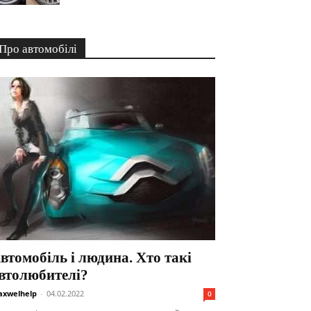
Про автомобілі
втомобіль і людина. Хто такі
втолюбителі?
xwelhelp
-
04.02.2022
0