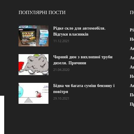
ПОПУЛЯРНІ ПОСТИ
П
Рідке скло для автомобіля.
Рі
Відгуки власників
Н
11.12.2021
А
Чорний дим з вихлопної труби
Ав
дизеля. Причини
А
21.04.2020
Н
Бідна чи багата суміш бензину і
А
повітря
П
29.10.2021
П