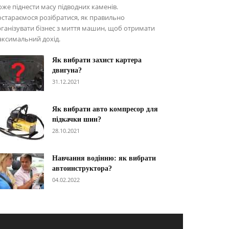
же піднести масу підводних каменів.
стараємося розібратися, як правильно
ганізувати бізнес з миття машин, щоб отримати
ксимальний дохід.
Як вибрати захист картера
двигуна?
31.12.2021
Як вибрати авто компресор для
підкачки шин?
28.10.2021
Навчання водінню: як вибрати
автоинструктора?
04.02.2022