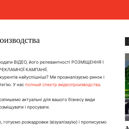
оизводства
ати ВІДЕО, його релевантності РОЗМІЩЕННЯ І
РЕКЛАМНОЇ КАМПАНІЇ.
нкурентів найуспішніші? Ми проаналізуємо ринок і
тегію. У нас
полный спектр видеопроизводства
.
озпишемо актуальні для вашого бізнесу види
розміщувати і просувати.
 готуємо розкадровки (візуалізауію) і прописуємо
А