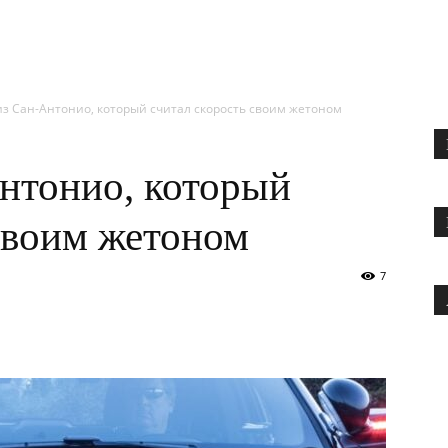
з Сан-Антонио, который считал скорость своим жетоном
нтонио, который
своим жетоном
7