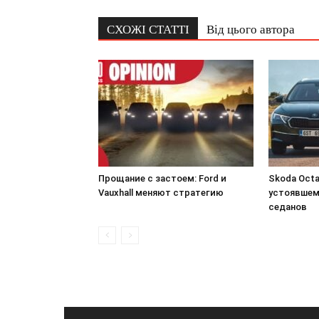
СХОЖІ СТАТТІ
Від цього автора
Прощание с застоем: Ford и
Skoda Octa
Vauxhall меняют стратегию
устоявшем
седанов