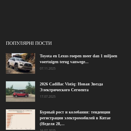
ПОПУЛЯРНІ ПОСТИ
Toyota en Lexus roepen meer dan 1 miljoen
voertuigen terug vanwege...
07.11.2025
2026 Cadillac Vistiq: Новая Звезда
Электрического Сегмента
17.07.2025
Бурный рост и колебания: тенденции
регистрации электромобилей в Китае
(Неделя 28,...
16.07.2025