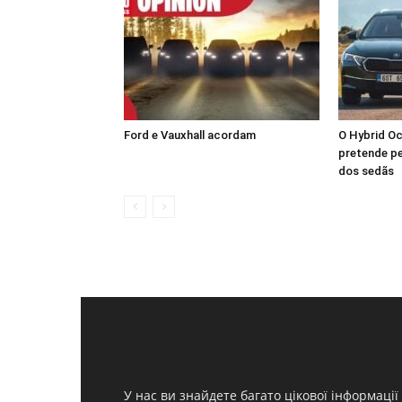
Ford e Vauxhall acordam
O Hybrid Oc
pretende pe
dos sedãs
У нас ви знайдете багато цікової інформації