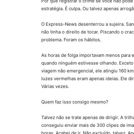
Por que registrar o crime se você não pode 
estratégia. É culpa. Ou talvez apenas arrog
O Express-News desenterrou a sujeira. Sa
não tinha o direito de tocar. Piscando o cr
problema. Foram os hábitos.
As horas de folga importavam menos para el
quando ninguém estivesse olhando. Exceto
viagem não emergencial, ele atingiu 160 km/
luzes vermelhas eram apenas ideias. Ele di
Várias vezes.
Quem faz isso consigo mesmo?
Talvez não se trate apenas de dirigir. A tri
conseguiu enviar mais de 300 clipes de im
horas. Acabei de ir. Não excluído, talvez. 