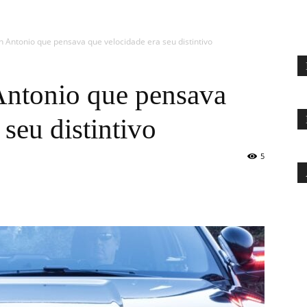
an Antonio que pensava que velocidade era seu distintivo
 Antonio que pensava
seu distintivo
5