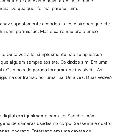
admitir que ele existe mais tarde? Isso não é
ância. De qualquer forma, parece ruim.
nchez supostamente acendeu luzes e sirenes que ele
achá sem permissão. Mas o carro não era o único
e. Ou talvez a lei simplesmente não se aplicasse
 que alguém sempre assiste. Os dados sim. Em uma
h. Os sinais de parada tornaram-se invisíveis. As
rigiu na contramão por uma rua. Uma vez. Duas vezes?
lha digital era igualmente confusa. Sanchez não
agens de câmeras usadas no corpo. Sessenta e quatro
Apenas ignorado. Enterrado em uma gaveta de