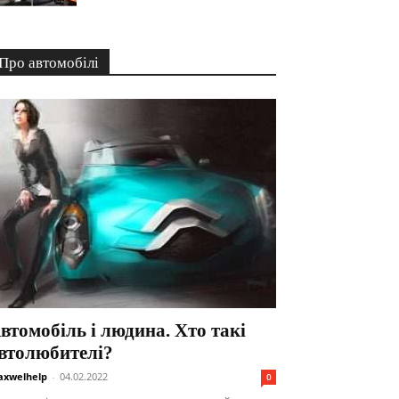
Про автомобілі
втомобіль і людина. Хто такі
втолюбителі?
xwelhelp
-
04.02.2022
0