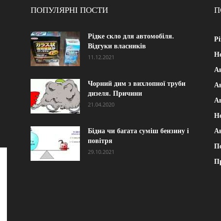
ПОПУЛЯРНІ ПОСТИ
П
Рідке скло для автомобіля.
Рі
Відгуки власників
Н
11.12.2021
А
Чорний дим з вихлопної труби
Ав
дизеля. Причини
А
21.04.2020
Н
Бідна чи багата суміш бензину і
А
повітря
П
29.10.2021
П