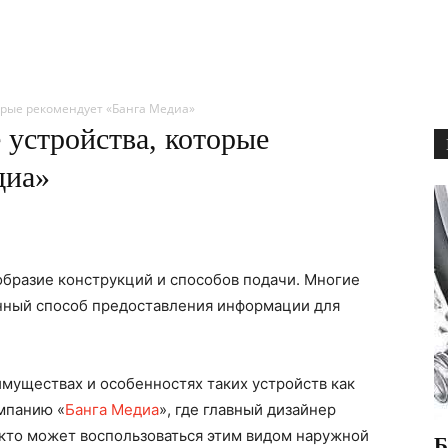
орые рекомендует «Банга Медиа»
 устройства, которые
диа»
бразие конструкций и способов подачи. Многие
енный способ предоставления информации для
муществах и особенностях таких устройств как
омпанию «
Банга Медиа
», где главный дизайнер
и кто может воспользоваться этим видом наружной
Б