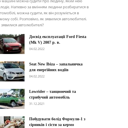
о машині можна судити про людину, який нею
лодіє. Напевно за вмінням людини розбиратися в
томобілі, можна судити, як він розуміється в
мому собі. Розповімо, як зявилися автолюбителі.
 зявилися автолюбителі?
Досвід експлуатації Ford Fiesta
(Mk V) 2007 р. в.
04.02.2022
Seat New Ibiza – запальничка
для енергійних водіїв
04.02.2022
Lowrider – танцюючий та
стрибучий автомобіль
31.12.2021
Побудувати болід Формули-1 з
сірників і сісти за кермо