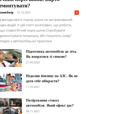
емонтувати?
xwelhelp
-
31.12.2021
0
д випадкового порізу шини не застрахований
ден водій. У цій статті розповімо, що робити,
що стався бічній поріз шини Спробувати
ідремонтувати покришку або покупить нову?
падок з автомобільної практики
Підготовка автомобіля до літа.
Як впоратися зі спекою?
21.04.2020
Недолив бензину на АЗС. Як не
дати себе обікрасти?
11.10.2021
Полірування стекол
автомобіля. Який ефект дає?
08.11.2021