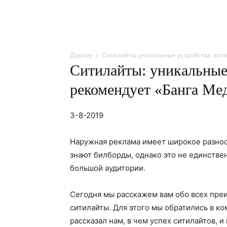
Додому
Ситилайты: уникальные устройства, кот
Ситилайты: уникальные
рекомендует «Банга Ме
3-8-2019
Наружная реклама имеет широкое разноо
знают билборды, однако это не единств
большой аудитории.
Сегодня мы расскажем вам обо всех преи
ситилайты. Для этого мы обратились в к
рассказал нам, в чем успех ситилайтов, 