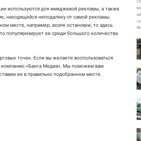
П
во
ии используются для имиджевой рекламы, а также
ав
ме, находящейся неподалеку от самой рекламы.
са
ом месте, например, возле остановки, то здесь
Як
то популяризирует ее среди большого количества
рговых точек. Если вы желаете воспользоваться
в компанию «Банга Медиа». Мы поможем вам
ставим ее в правильно подобранном месте.