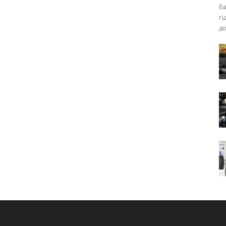
ба
гі
до