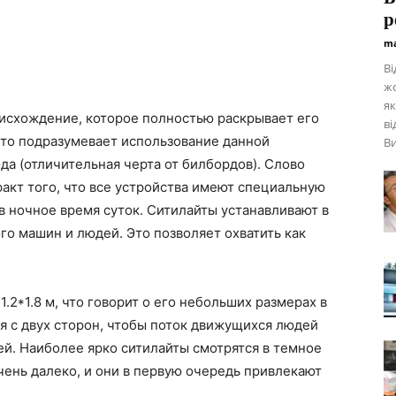
р
ma
Ві
жо
як
оисхождение, которое полностью раскрывает его
в
 что подразумевает использование данной
Ви
да (отличительная черта от билбордов). Слово
факт того, что все устройства имеют специальную
в ночное время суток. Ситилайты устанавливают в
го машин и людей. Это позволяет охватить как
.2*1.8 м, что говорит о его небольших размерах в
я с двух сторон, чтобы поток движущихся людей
й. Наиболее ярко ситилайты смотрятся в темное
чень далеко, и они в первую очередь привлекают