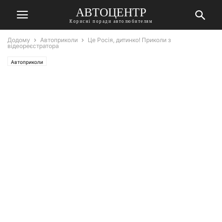
АВТОЦЕНТР
Корисні поради автолюбителям
Додому
Автоприколи
Це Росія, дитинко! Приколи з
відеореєстратора
Автоприколи