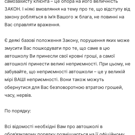
самозахисту клієнта – це опора на його величність
ЗАКОН. І ніякі вмовляння на тему про те, що відступу від
закону робляться в ім’я Вашого ж блага, не повинні на
Вас справляти враження.
Є деякі базові положення Закону, порушення яких може
змусити Вас пошкодувати про те, що саме в цю
автошколу Ви принесли свої кровні гроші, а самої
автошколі принести великі неприємності. При цьому, не
забувайте, що неприємності автошколи – це у великій
мірі ВАШІ неприємності. Вони також можуть
обернутися для Вас безповоротною втратою грошей,
часу, нервів.
По порядку:
Всі відомості необхідні Вам про автошколі в
обов’язковому порядку розміщуються на її офіційному