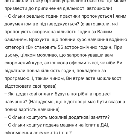
автошколи з боку органів управління освітою, це може
призвести до припинення діяльності автошколи)
– Скільки реально годин практики пропонується і яким
документом це підтверджується? (є автошколи, які
пропонують скорочена кількість годин за Вашим
бажанням. Врахуйте, що повний курс навчання водінню
категорії «В» становить 56 астрономічних годин. При
цьому, цілком можливо, що запропонувавши вам
скорочений курс, автошкола оформить всі, як ніби Ви
відкатали повна кількість годин, покладене за
програмою. І, таким чином, Ви втрачаєте можливості
відстоювати свої права)
– Які додаткові оплати будуть потрібні в процесі
навчання? (Нагадуємо, що в договорі має бути вказана
повна вартість навчання)
– Скільки коштують можливі додаткові заняття?
– Скільки коштує подача машини на іспит в ДАІ,
оформлення документів і т. д.?