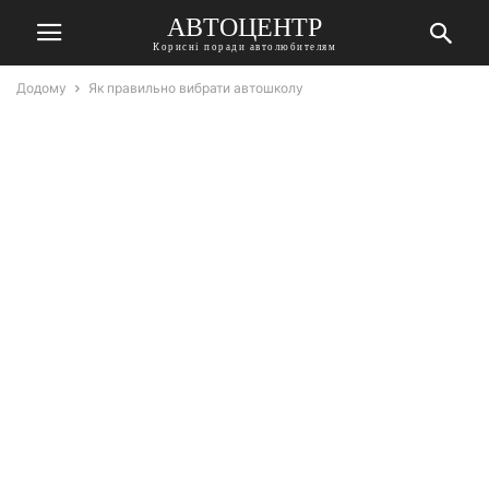
АВТОЦЕНТР
Корисні поради автолюбителям
Додому
Як правильно вибрати автошколу